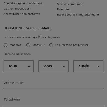
Conditions générales des avis
Suivi de commande
Gestion des cookies
Paiement
Accessibilité : non conforme
Espace sourds et malentendants
RENSEIGNEZ VOTRE E-MAIL :
(*)
Les champs avec une astérisque
sont obligatoires
Madame
Monsieur
Je préfère ne pas préciser
newslettersignup.title.legend
Date de naissance
Votre e-mail
*
Téléphone