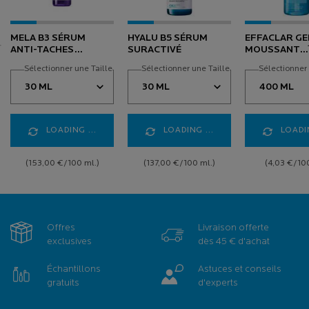
MELA B3 SÉRUM
HYALU B5 SÉRUM
EFFACLAR GE
ANTI-TACHES
SURACTIVÉ
MOUSSANT
CONCENTRÉ
PURIFIANT
Sélectionner une Taille
Sélectionner une Taille
Sélectionner 
INTENSIF
NETTOYANT 
GRASSE
LOADING ...
LOADING ...
LOADIN
(153,00 €/100 ml.)
(137,00 €/100 ml.)
(4,03 €/100
Offres
Livraison offerte
exclusives
dès 45 € d'achat
Échantillons
Astuces et conseils
gratuits
d'experts