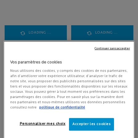
Pour éliminer impuretés, excès de
sébum et marques persistantes.
Il existe des traitements spécifiques
pour la peau grasse et les
imperfections, même sévères, en
particulier des soins régulant la
production de sébum. Une Hygiène
méticuleuse est également
LOADING ...
LOADING ...
nécessaire.
Continuer sans accepter
Vos paramètres de cookies
Nous utilisons des cookies, y compris des cookies de nos partenaires,
afin d’améliorer votre expérience utilisateur, d’analyser le trafic de
notre site, vous proposer des publicités personnalisées sur des sites
tiers et vous proposer des fonctionnalités disponibles sur les réseaux
sociaux. Vous pouvez gérer à tout moment vos préférences dans les
paramétrages des cookies. Pour en savoir plus sur la manière dont
nos partenaires et nous-mêmes utilisons vos données personnelles
consultez notre
politique de confidentialité
Personnaliser mes choix
Accepter les cookies
ROUTINE ANTI-
DUO ANTI-IMPERFECTIONS
IMPERFECTIONS EFFACLAR &
EFFACLAR
ANTHELIOS