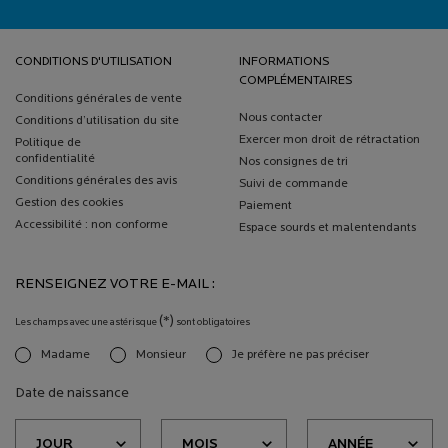
Navigation de bas de page
CONDITIONS D'UTILISATION
INFORMATIONS
COMPLÉMENTAIRES
Conditions générales de vente
Nous contacter
Conditions d’utilisation du site
Exercer mon droit de rétractation
Politique de
confidentialité
Nos consignes de tri
Conditions générales des avis
Suivi de commande
Gestion des cookies
Paiement
Accessibilité : non conforme
Espace sourds et malentendants
RENSEIGNEZ VOTRE E-MAIL :
(*)
Les champs avec une astérisque
sont obligatoires
Madame
Monsieur
Je préfère ne pas préciser
newslettersignup.title.legend
Date de naissance