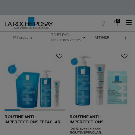
0
Trouver
Mon
0 produit in c
un
panier
point
Contenu principal
TRIER PAR
147 produits
AFFINER
de
MENU DE FILTRAGE
vente
ROUTINE ANTI-
ROUTINE ANTI-
IMPERFECTIONS EFFACLAR​
IMPERFECTIONS
-20% avec le code
ROUTINEFFACLAR