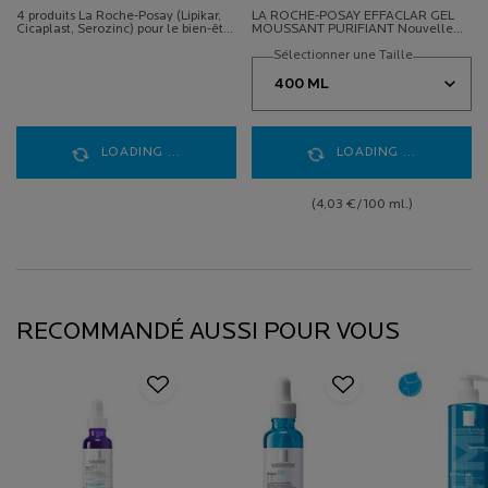
SENSIBLES
GRASSE
4 produits La Roche-Posay (Lipikar,
LA ROCHE-POSAY EFFACLAR GEL
Cicaplast, Serozinc) pour le bien-être
MOUSSANT PURIFIANT Nouvelle
cutané des nourrissons dès la
formule enrichie par la science du
naissance.​
microbiome grâce au nouvel actif
Sélectionner une Taille
Phylobioma. Purifie la peau en
douceur et réduit visiblement les
imperfections tout en respectant le
pH physiologique de la peau. Sans
savon. Peaux grasses et sensibles à
tendance acnéique.
LOADING ...
LOADING ...
(4,03 €/100 ml.)
RECOMMANDÉ AUSSI POUR VOUS