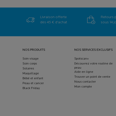
Livraison offerte
Retours 
dès 45 € d'achat
sous 14 j
Navigation de bas de page
NOS PRODUITS
NOS SERVICES EXCLUSIFS
Soin visage
Spotscan+
Soin corps
Découvrez votre routine de
peau
Solaires
Aide en ligne
Maquillage
Trouver un point de vente
Bébé et enfant
Nous contacter
Peau et cancer
Mon compte
Black Friday