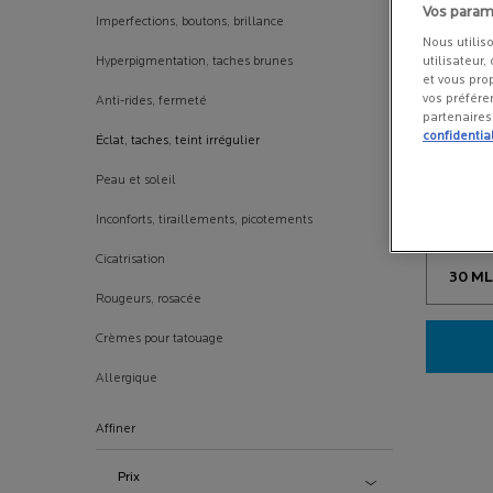
Vos param
Imperfections, boutons, brillance
Nous utilis
utilisateur,
Hyperpigmentation, taches brunes
et vous pro
vos préfére
Anti-rides, fermeté
partenaire
confidential
Éclat, taches, teint irrégulier
MELA B3
Peau et soleil
CONCENT
MELA B3 
Inconforts, tiraillements, picotements
ANTI-TACH
Sélecti
Cicatrisation
Rougeurs, rosacée
Crèmes pour tatouage
Allergique
Affiner
Prix