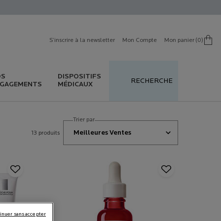
S’inscrire à la newsletter
Mon Compte
Mon panier
0
0 produit in cart
OS
DISPOSITIFS
RECHERCHE
GAGEMENTS
MÉDICAUX
Trier par
13 produits
inuer sans accepter