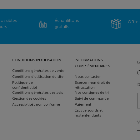
possibles
Échantillons
Offre
ours
gratuits
CONDITIONS D'UTILISATION
INFORMATIONS
L
COMPLÉMENTAIRES
Conditions générales de vente
new
Conditions d’utilisation du site
Nous contacter
Politique de
Exercer mon droit de
D
confidentialité
rétractation
Conditions générales des avis
Nos consignes de tri
Gestion des cookies
Suivi de commande
Accessibilité : non conforme
Paiement
Espace sourds et
malentendants
V