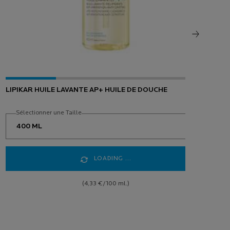
LIPIKAR HUILE LAVANTE AP+ HUILE DE DOUCHE
HYA
Sélectionner une Taille
S
LOADING ...
(4,33 €/100 ml.)