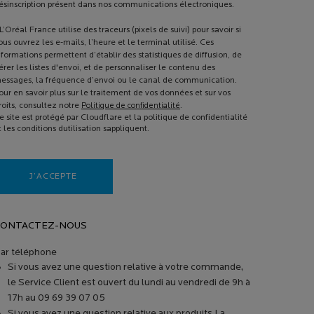
ésinscription présent dans nos communications électroniques.
L’Oréal France utilise des traceurs (pixels de suivi) pour savoir si
ous ouvrez les e-mails, l’heure et le terminal utilisé. Ces
nformations permettent d’établir des statistiques de diffusion, de
érer les listes d'envoi, et de personnaliser le contenu des
essages, la fréquence d’envoi ou le canal de communication.
our en savoir plus sur le traitement de vos données et sur vos
roits, consultez notre
Politique de confidentialité
.
e site est protégé par Cloudflare et la politique de confidentialité
t les conditions dutilisation sappliquent.
J’ACCEPTE
CONTACTEZ-NOUS
ar téléphone
Si vous avez une question relative à votre commande,
le Service Client est ouvert du lundi au vendredi de 9h à
17h au 09 69 39 07 05
Si vous avez une question relative aux produits La