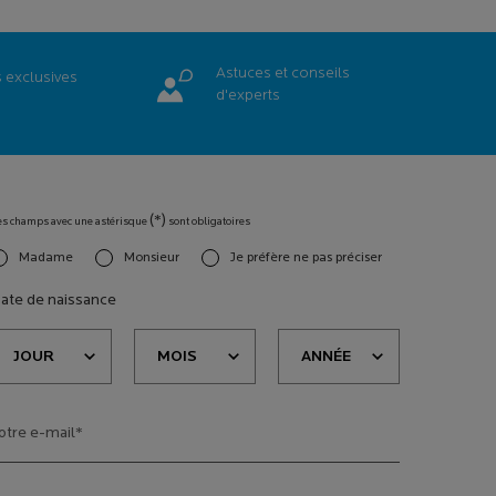
Astuces et conseils
s
exclusives
d'experts
(*)
es champs avec une astérisque
sont obligatoires
Madame
Monsieur
Je préfère ne pas préciser
slettersignup.title.legend
ate de naissance
otre e-mail
*