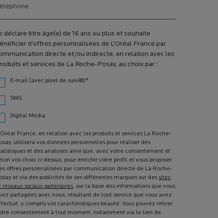
éléphone
e déclare être âgé(e) de 16 ans ou plus et souhaite
énéficier d’offres personnalisées de L’Oréal France par
ommunication directe et/ou indirecte, en relation avec les
roduits et services de La Roche-Posay, au choix par :
*
E-mail (avec pixel de suivi¹)
SMS
Digital Media
'Oréal France, en relation avec les produits et services La Roche-
osay, utilisera vos données personnelles pour réaliser des
tatistiques et des analyses ainsi que, avec votre consentement et
elon vos choix ci-dessus, pour enrichir votre profil et vous proposer
es offres personnalisées par communication directe de La Roche-
osay et via des publicités de ses différentes marques sur des
sites
t réseaux sociaux partenaires
, sur la base des informations que vous
vez partagées avec nous, résultant de tout service que vous avez
ffectué, y compris vos caractéristiques beauté. Vous pouvez retirer
otre consentement à tout moment, notamment via le lien de