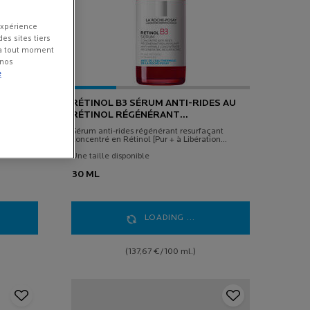
expérience
es sites tiers
 à tout moment
 nos
e
RÉTINOL B3 SÉRUM ANTI-RIDES AU
RÉTINOL RÉGÉNÉRANT
RESURFAÇANT
Sérum anti-rides régénérant resurfaçant
ne C
concentré en Rétinol [Pur + à Libération
Graduelle] et en Vitamine B3.
Une taille disponible
?
30 ML
ne C
 pour
otre
orrige
et
LOADING ...
(137,67 €/100 ml.)