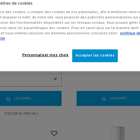
ètres de cookies
ons des cookies, y compris des cookies de nos partenaires, afin d’améliorer votre 
 d’analyser le trafic de notre site, vous proposer des publicités personnalisées sur d
poser des fonctionnalités disponibles sur les réseaux sociaux. Vous pouvez gérer
nces dans les paramétrages des cookies. Pour en savoir plus sur la manière dont
s et nous-mêmes utilisons vos données personnelles consultez notre
politique d
ité
 SÉRUM ANTI-TACHES
ROUTINE ÉCLAT
RÉ INTENSIF
Personnaliser mes choix
Accepter les cookies
SÉRUM CONCENTRÉ INTENSIF
-20% avec le code ROUTINEVITC12
ES ANTI-RÉCIDIVE
Bénéficiez des bienfaits de la Vitami
pure pour révéler l'éclat des peaux
onner une Taille
sensibles.
Manque d'éclat, teint terne, ridules...
Bénéficiez des bienfaits de la Vitami
pure avec notre routine éclat conçue
révéler l'éclat des peaux sensibles. N
gamme à la Vitamine C prévient et c
les signes de l'âge, raffermit la peau 
LOADING ...
LOADING ...
unifie le teint.
(153,00 €/100 ml.)