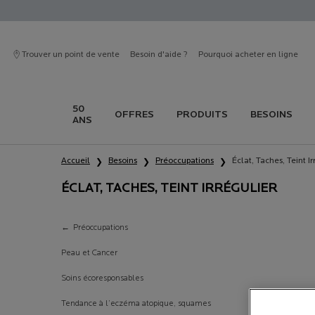
Trouver un point de vente
Besoin d'aide ?
Pourquoi acheter en ligne
50
OFFRES
PRODUITS
BESOINS
ANS
Contenu principal
Accueil
Besoins
Préoccupations
Éclat, Taches, Teint Ir
ÉCLAT, TACHES, TEINT IRRÉGULIER
Éclat, taches, teint irrégulier
Préoccupations
Peau et Cancer
Soins écoresponsables
Tendance à l’eczéma atopique, squames