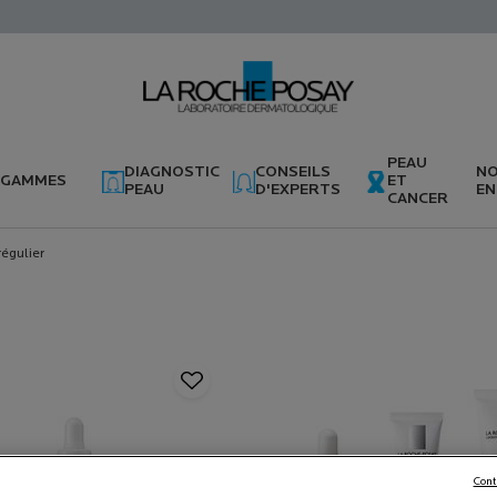
PEAU
DIAGNOSTIC
CONSEILS
N
GAMMES
ET
PEAU
D'EXPERTS
EN
CANCER
régulier
Cont