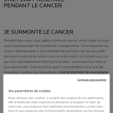
PENDANT LE CANCER
JE SURMONTE LE CANCER
Pendant que vous vous battez contre le cancer, votre corps et votre
esprit peuvent subir de nombreux changements. Pour traverser au
mieux cette épreuve, il est essentiel de prendre soin de vous afin
de nourrir votre âme, votre corps et votre esprit. Accordez-vous ce
qui vous fait habituellement le plus plaisir : cela peut vous faire le
plus grand bien. Que ce soit le sport, la méditation ou le test de
nouvelles routines de maquillage,
c’est le moment de vous placer
en tête de vos priorités
. Il est également crucial de prendre soin de
Continuer sans accepter
votre peau le mieux possible afin de vous préparer aux
traitements et de vous revivifier après ceux-ci. Votre peau fait partie
Vos paramètres de cookies
de la personne que vous êtes. Si quelque chose affecte votre
Nous utilisons des cookies, y compris des cookies de nos partenaires,
peau, cela vous affecte aussi. Chouchouter votre corps par une
afin d’améliorer votre expérience utilisateur, d’analyser le trafic de
activité physique douce et la routine de soin adéquate peut faire
notre site, vous proposer des publicités personnalisées sur des sites
toute la différence dans la façon dont vous vivez le cancer.
tiers et vous proposer des fonctionnalités disponibles sur les réseaux