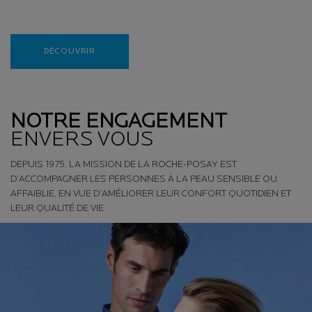
Creation Date:
Update Date:
10 mars 2026
DÉCOUVRIR
NOTRE ENGAGEMENT
ENVERS VOUS
DEPUIS 1975, LA MISSION DE LA ROCHE-POSAY EST
D’ACCOMPAGNER LES PERSONNES À LA PEAU SENSIBLE OU
AFFAIBLIE, EN VUE D’AMÉLIORER LEUR CONFORT QUOTIDIEN ET
LEUR QUALITÉ DE VIE.