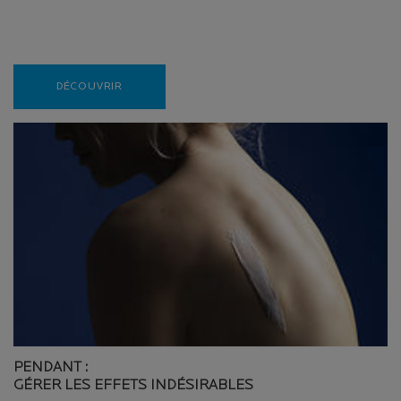
Creation Date:
Update Date:
10 mars 2026
DÉCOUVRIR
PENDANT :
GÉRER LES EFFETS INDÉSIRABLES