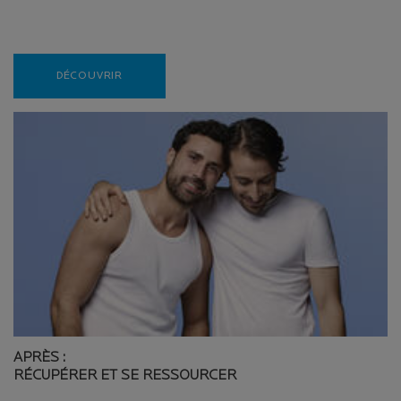
Creation Date:
Update Date:
10 mars 2026
DÉCOUVRIR
APRÈS :
RÉCUPÉRER ET SE RESSOURCER