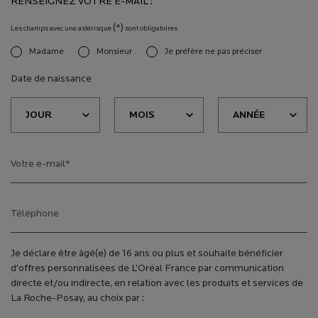
RENSEIGNEZ VOTRE E-MAIL :
(*)
Les champs avec une astérisque
sont obligatoires
Madame
Monsieur
Je préfère ne pas préciser
newslettersignup.title.legend
Date de naissance
Votre e-mail
*
Téléphone
Je déclare être âgé(e) de 16 ans ou plus et souhaite bénéficier
d’offres personnalisées de L’Oréal France par communication
directe et/ou indirecte, en relation avec les produits et services de
La Roche-Posay, au choix par :