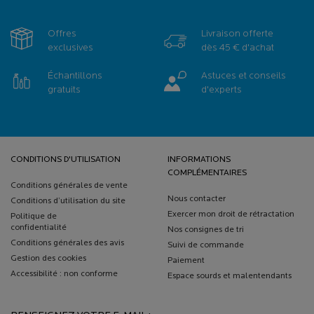
Offres
Livraison offerte
exclusives
dès 45 € d'achat
Échantillons
Astuces et conseils
gratuits
d'experts
Navigation de bas de page
CONDITIONS D'UTILISATION
INFORMATIONS
COMPLÉMENTAIRES
Conditions générales de vente
Nous contacter
Conditions d’utilisation du site
Exercer mon droit de rétractation
Politique de
confidentialité
Nos consignes de tri
Conditions générales des avis
Suivi de commande
Gestion des cookies
Paiement
Accessibilité : non conforme
Espace sourds et malentendants