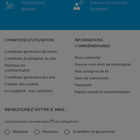
Échantillons
Astuces et conseils
gratuits
d'experts
Navigation de bas de page
CONDITIONS D'UTILISATION
INFORMATIONS
COMPLÉMENTAIRES
Conditions générales de vente
Nous contacter
Conditions d’utilisation du site
Exercer mon droit de rétractation
Politique de
confidentialité
Nos consignes de tri
Conditions générales des avis
Suivi de commande
Gestion des cookies
Paiement
Accessibilité : non conforme
Espace sourds et malentendants
RENSEIGNEZ VOTRE E-MAIL :
(*)
Les champs avec une astérisque
sont obligatoires
Madame
Monsieur
Je préfère ne pas préciser
newslettersignup.title.legend