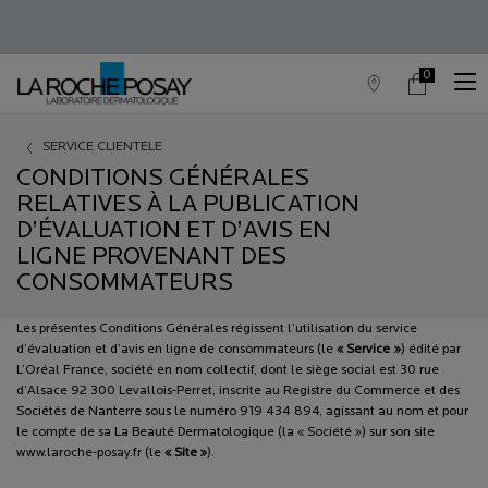
0
Trouver
Mon
0 produit in c
un
panier
point
Contenu principal
de
SERVICE CLIENTÈLE
vente
CONDITIONS GÉNÉRALES
RELATIVES À LA PUBLICATION
D’ÉVALUATION ET D’AVIS EN
LIGNE PROVENANT DES
CONSOMMATEURS
Les présentes Conditions Générales régissent l’utilisation du service
d’évaluation et d’avis en ligne de consommateurs (le
« Service »
) édité par
L’Oréal France, société en nom collectif, dont le siège social est 30 rue
d’Alsace 92 300 Levallois-Perret, inscrite au Registre du Commerce et des
Sociétés de Nanterre sous le numéro 919 434 894, agissant au nom et pour
le compte de sa La Beauté Dermatologique (la « Société ») sur son site
www.laroche-posay.fr (le
« Site »
).