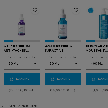
MELA B3 SÉRUM
HYALU B5 SÉRUM
EFFACLAR GE
ANTI-TACHES
SURACTIVÉ
MOUSSANT
CONCENTRÉ
PURIFIANT
Sélectionner une Taille
Sélectionner une Taille
Sélectionner 
INTENSIF
NETTOYANT 
GRASSE
LOADING ...
LOADING ...
LOADIN
(153,00 €/100 ml.)
(137,00 €/100 ml.)
(4,03 €/100
REVENIR À INGRÉDIENTS