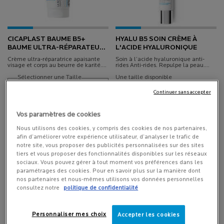
CICAPLAST BAUME B5+​
HYALU B5 SOIN CRÈME À
BAUME ULTRA-RÉPARATEUR
L'ACIDE HYALURONIQUE
APAISANT​
Crème ultra-réparatrice apaisante
Soin à l’acide hyaluronique anti-
visage et corps au beurre de karité.
rides Anti-rides. Repulpe la peau.
Répare et apaise la peau. Anti-
Renforce la barrière cutanée.
rougeurs et anti-irritations.
Sélectionner une Taille
Une taille disponible
Formulation haute tolérance.
40 ML
Continuer sans accepter
Vos paramètres de cookies
LOADING ...
LOADING ...
Nous utilisons des cookies, y compris des cookies de nos partenaires,
afin d’améliorer votre expérience utilisateur, d’analyser le trafic de
notre site, vous proposer des publicités personnalisées sur des sites
(16,90 €/100 ml.)
(84,25 €/100 ml.)
tiers et vous proposer des fonctionnalités disponibles sur les réseaux
sociaux. Vous pouvez gérer à tout moment vos préférences dans les
paramétrages des cookies. Pour en savoir plus sur la manière dont
nos partenaires et nous-mêmes utilisons vos données personnelles
consultez notre
politique de confidentialité
Personnaliser mes choix
Accepter les cookies