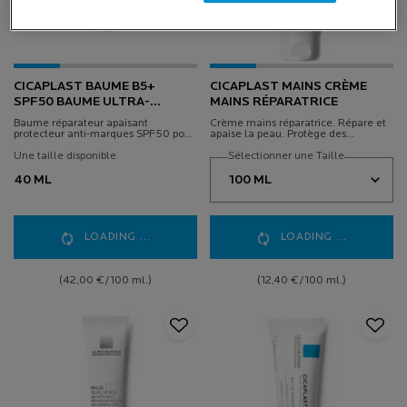
CICAPLAST BAUME B5+
CICAPLAST MAINS CRÈME
SPF50 BAUME ULTRA-
MAINS RÉPARATRICE
RÉPARATEUR APAISANT
Baume réparateur apaisant
Crème mains réparatrice. Répare et
ANTI-MARQUES
protecteur anti-marques SPF50 pour
apaise la peau. Protège des
les irritations cutanées. Post-acte.
agressions extérieures. Formulation
Post-tatouage.
Une taille disponible
haute tolérance.
Sélectionner une Taille
40 ML
LOADING ...
LOADING ...
(42,00 €/100 ml.)
(12,40 €/100 ml.)