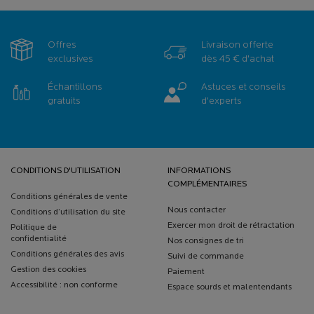
Offres
Livraison offerte
exclusives
dès 45 € d'achat
Échantillons
Astuces et conseils
gratuits
d'experts
Navigation de bas de page
CONDITIONS D'UTILISATION
INFORMATIONS
COMPLÉMENTAIRES
Conditions générales de vente
Nous contacter
Conditions d’utilisation du site
Exercer mon droit de rétractation
Politique de
confidentialité
Nos consignes de tri
Conditions générales des avis
Suivi de commande
Gestion des cookies
Paiement
Accessibilité : non conforme
Espace sourds et malentendants