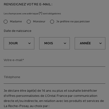
RENSEIGNEZ VOTRE E-MAIL :
(*)
Les champs avec une astérisque
sont obligatoires
Madame
Monsieur
Je préfère ne pas préciser
newslettersignup.title.legend
Date de naissance
Votre e-mail
*
Téléphone
Je déclare être âgé(e) de 16 ans ou plus et souhaite bénéficier
d’offres personnalisées de L’Oréal France par communication
directe et/ou indirecte, en relation avec les produits et services de
La Roche-Posay, au choix par :