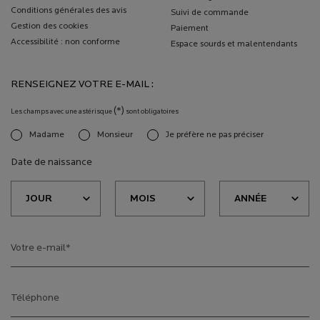
Conditions générales des avis
Suivi de commande
Gestion des cookies
Paiement
Accessibilité : non conforme
Espace sourds et malentendants
RENSEIGNEZ VOTRE E-MAIL :
(*)
Les champs avec une astérisque
sont obligatoires
Madame
Monsieur
Je préfère ne pas préciser
newslettersignup.title.legend
Date de naissance
Votre e-mail
*
Téléphone