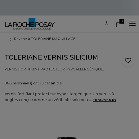
0
Trouver
Mon
0 produit in c
un
panier
point
Contenu principal
de
Revenir à TOLERIANE MAQUILLAGE
vente
TOLERIANE VERNIS SILICIUM
VERNIS FORTIFIANT PROTECTEUR HYPOALLERGÉNIQUE.
366 personne(s) ont vu cet article
Vernis fortifiant protecteur hypoallergénique. Un vernis à
ongles conçu comme un véritable soin pou ...
En savoir plus