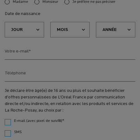
Madame
Monsieur
Je préfère ne pas préciser
newslettersignup.title.legend
Date de naissance
Votre e-mail
*
Téléphone
Je déclare être âgé(e) de 16 ans ou plus et souhaite bénéficier
d’offres personnalisées de L’Oréal France par communication
directe et/ou indirecte, en relation avec les produits et services de
La Roche-Posay, au choix par :
*
E-mail (avec pixel de suivi¹)
SMS