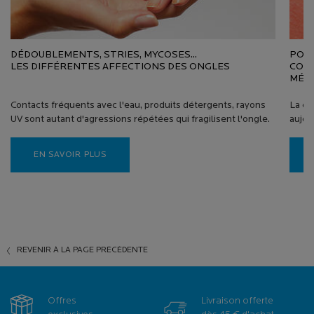
DÉDOUBLEMENTS, STRIES, MYCOSES...
POUR
LES DIFFÉRENTES AFFECTIONS DES ONGLES
CONS
MÉDI
Contacts fréquents avec l'eau, produits détergents, rayons
La co
UV sont autant d'agressions répétées qui fragilisent l'ongle.
aujou
EN SAVOIR PLUS
PDP Reviews
REVENIR À LA PAGE PRÉCÉDENTE
Offres
Livraison offerte