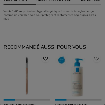
Vernis fortifiant protecteur hypoallergénique. Un vernis à ongles conçu
comme un véritable soin pour protéger et renforcer les ongles jour après
jour.
PDP Product description section
INGRÉDIENTS DERMATOLOGIQUES CLÉS
PDP Slot 2 Section (Caroussel Produit Recommandation Einstein)
PDP Section Routine (Product Set) - Fonctionne uniquement si le produit fait partie
RECOMMANDÉ AUSSI POUR VOUS
RECOMMANDÉ AUSSI POUR VOUS