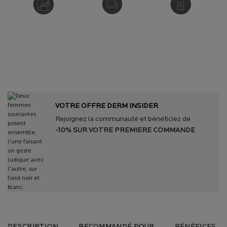
RECOMMANDÉ PAR ​
LIVRAISON OFFERTE​
DIAGNOSTIC ​
DES
DÈS 45€
PEAU
DERMATOLOGUES
OFFERT​
VOTRE OFFRE DERM INSIDER
Rejoignez la communauté et bénéficiez de
-10% SUR VOTRE PREMIERE COMMANDE
PDP Tabs
DESCRIPTION
RECOMMANDÉ POUR
BÉNÉFICES