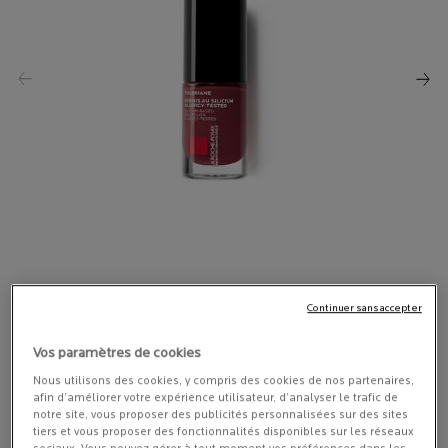
Continuer sans accepter
13,60 €
Vos paramètres de cookies
SÉLECTIONNER UNE COULEUR
Nous utilisons des cookies, y compris des cookies de nos partenaires,
afin d’améliorer votre expérience utilisateur, d’analyser le trafic de
Sélectionné
00 - Top coat, 1 of 5
Sélectionné
01 - Mat, 2 of 5
Sélectionné
Framboise, 3 of 5
Sélectionné
Rose, 4 of 5
Sélectionné
Rouge parfait, 5 of 5
notre site, vous proposer des publicités personnalisées sur des sites
tiers et vous proposer des fonctionnalités disponibles sur les réseaux