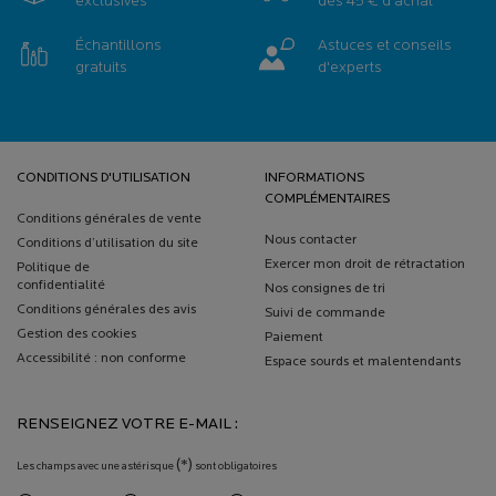
exclusives
dès 45 € d'achat
Échantillons
Astuces et conseils
gratuits
d'experts
Navigation de bas de page
CONDITIONS D'UTILISATION
INFORMATIONS
COMPLÉMENTAIRES
Conditions générales de vente
Nous contacter
Conditions d’utilisation du site
Exercer mon droit de rétractation
Politique de
confidentialité
Nos consignes de tri
Conditions générales des avis
Suivi de commande
Gestion des cookies
Paiement
Accessibilité : non conforme
Espace sourds et malentendants
RENSEIGNEZ VOTRE E-MAIL :
(*)
Les champs avec une astérisque
sont obligatoires