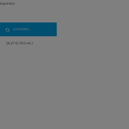
disponible
LOADING ...
(8,27 €/100 ml.)