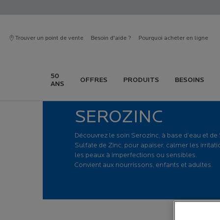
Trouver un point de vente
Besoin d'aide ?
Pourquoi acheter en ligne
50
OFFRES
PRODUITS
BESOINS
ANS
Contenu principal
SEROZINC
Découvrez le soin Serozinc, à base d’eau et de
Sulfate de Zinc, pour apaiser, calmer les irritati
les peaux à imperfections ou sensibles.
Convient aux nourrissons, enfants et adultes.