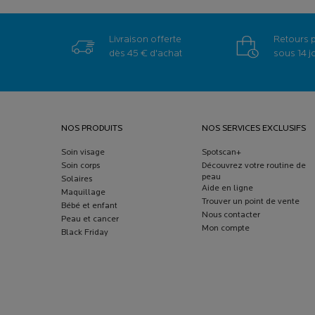
Livraison offerte
Retours 
dès 45 € d'achat
sous 14 j
Navigation de bas de page
NOS PRODUITS
NOS SERVICES EXCLUSIFS
Soin visage
Spotscan+
Soin corps
Découvrez votre routine de
peau
Solaires
Aide en ligne
Maquillage
Trouver un point de vente
Bébé et enfant
Nous contacter
Peau et cancer
Mon compte
Black Friday