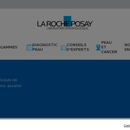
PEAU
DIAGNOSTIC
CONSEILS
N
GAMMES
ET
PEAU
D'EXPERTS
EN
CANCER
 Solute de
ons, assainir
Cont