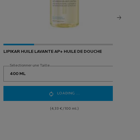
LIPIKAR HUILE LAVANTE AP+ HUILE DE DOUCHE
HYA
Sélectionner une Taille
S
LOADING ...
(4,33 €/100 ml.)