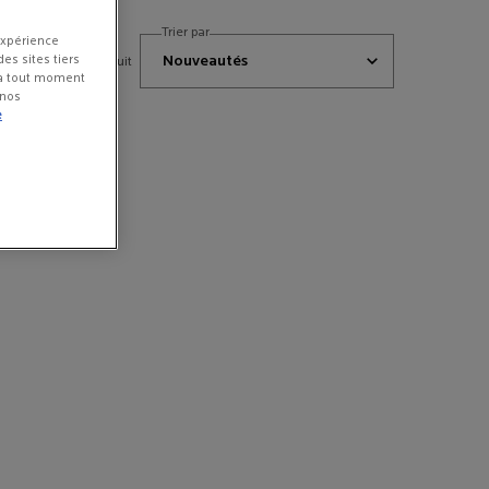
Trier par
expérience
es sites tiers
1 produit
 à tout moment
 nos
e