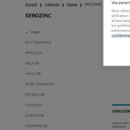
Vos param
Accueil
Gammes
Visage
SEROZINC
Nous utilis
SEROZINC
utilisateur,
et vous pro
vos préfére
SEROZINC
partenaire
Visage
confidential
EAU THERMALE
EFFACLAR
MELA B3
HYALU B5
PURE VITAMIN C12
RETINOL B3
CICAPLAST
SEROZI
SUBSTIANE
Solute de S
HYDRAPHASE
Apaisant