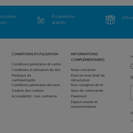
possibles
Échantillons
Offre
ours
gratuits
CONDITIONS D'UTILISATION
INFORMATIONS
L
COMPLÉMENTAIRES
Conditions générales de vente
new
Conditions d’utilisation du site
Nous contacter
Politique de
Exercer mon droit de
D
confidentialité
rétractation
Conditions générales des avis
Nos consignes de tri
Gestion des cookies
Suivi de commande
Accessibilité : non conforme
Paiement
Espace sourds et
malentendants
V