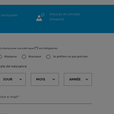
Astuces et conseils
s
exclusives
d'experts
(*)
es champs avec une astérisque
sont obligatoires
Madame
Monsieur
Je préfère ne pas préciser
slettersignup.title.legend
ate de naissance
otre e-mail
*