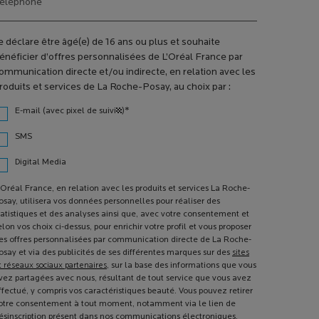
éléphone
e déclare être âgé(e) de 16 ans ou plus et souhaite
énéficier d’offres personnalisées de L’Oréal France par
ommunication directe et/ou indirecte, en relation avec les
roduits et services de La Roche-Posay, au choix par :
*
E-mail (avec pixel de suivi¹)
SMS
Digital Media
'Oréal France, en relation avec les produits et services La Roche-
osay, utilisera vos données personnelles pour réaliser des
tatistiques et des analyses ainsi que, avec votre consentement et
elon vos choix ci-dessus, pour enrichir votre profil et vous proposer
es offres personnalisées par communication directe de La Roche-
osay et via des publicités de ses différentes marques sur des
sites
t réseaux sociaux partenaires
, sur la base des informations que vous
vez partagées avec nous, résultant de tout service que vous avez
ffectué, y compris vos caractéristiques beauté. Vous pouvez retirer
otre consentement à tout moment, notamment via le lien de
ésinscription présent dans nos communications électroniques.