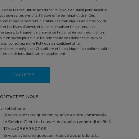
L’Oréal France utilise des traceurs (pixels de suivi) pour savoir si
ous ouvrez les e-mails, l’heure et le terminal utilisé. Ces
nformations permettent d’établir des statistiques de diffusion, de
érer les listes d'envoi, et de personnaliser le contenu des
essages, la fréquence d’envoi ou le canal de communication.
our en savoir plus sur le traitement de vos données et sur vos
roits, consultez notre
Politique de confidentialité
.
e site est protégé par Cloudflare et la politique de confidentialité
t les conditions dutilisation sappliquent.
J’ACCEPTE
CONTACTEZ-NOUS
ar téléphone
Si vous avez une question relative à votre commande,
le Service Client est ouvert du lundi au vendredi de 9h à
17h au 09 69 39 07 05
Si vous avez une question relative aux produits La