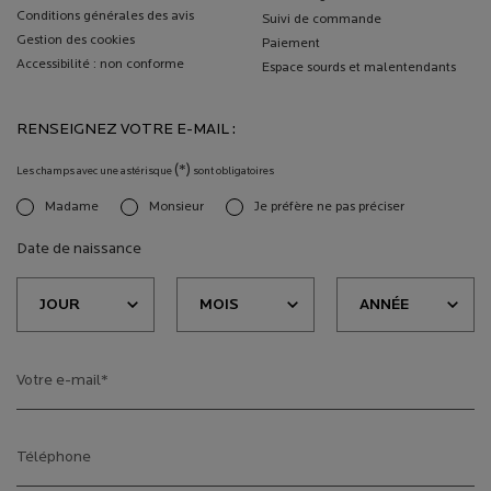
Conditions générales des avis
Suivi de commande
Gestion des cookies
Paiement
Accessibilité : non conforme
Espace sourds et malentendants
RENSEIGNEZ VOTRE E-MAIL :
(*)
Les champs avec une astérisque
sont obligatoires
Madame
Monsieur
Je préfère ne pas préciser
newslettersignup.title.legend
Date de naissance
Votre e-mail
*
Téléphone