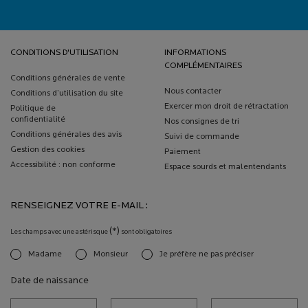
Navigation de bas de page
CONDITIONS D'UTILISATION
INFORMATIONS
COMPLÉMENTAIRES
Conditions générales de vente
Nous contacter
Conditions d’utilisation du site
Exercer mon droit de rétractation
Politique de
confidentialité
Nos consignes de tri
Conditions générales des avis
Suivi de commande
Gestion des cookies
Paiement
Accessibilité : non conforme
Espace sourds et malentendants
RENSEIGNEZ VOTRE E-MAIL :
(*)
Les champs avec une astérisque
sont obligatoires
Madame
Monsieur
Je préfère ne pas préciser
newslettersignup.title.legend
Date de naissance