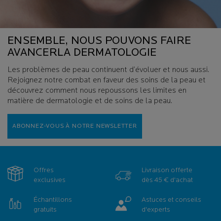
ENSEMBLE, NOUS POUVONS FAIRE
AVANCER
LA DERMATOLOGIE
Les problèmes de peau continuent d’évoluer et nous aussi.
Rejoignez notre combat en faveur des soins de la peau et
découvrez comment nous repoussons les
limites en
matière de dermatologie et de soins de la peau.
ABONNEZ-VOUS À NOTRE NEWSLETTER
Offres
Livraison offerte
exclusives
dès 45 € d'achat
Échantillons
Astuces et conseils
gratuits
d'experts