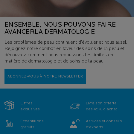
ENSEMBLE, NOUS POUVONS FAIRE
AVANCER
LA DERMATOLOGIE
Les problèmes de peau continuent d’évoluer et nous aussi.
Rejoignez notre combat en faveur des soins de la peau et
découvrez comment nous repoussons les
limites en
matière de dermatologie et de soins de la peau.
ABONNEZ-VOUS À NOTRE NEWSLETTER
Offres
Livraison offerte
exclusives
dès 45 € d'achat
Échantillons
Astuces et conseils
gratuits
d'experts