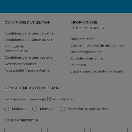
Navigation de bas de page
CONDITIONS D'UTILISATION
INFORMATIONS
COMPLÉMENTAIRES
Conditions générales de vente
Nous contacter
Conditions d’utilisation du site
Exercer mon droit de rétractation
Politique de
confidentialité
Nos consignes de tri
Conditions générales des avis
Suivi de commande
Gestion des cookies
Paiement
Accessibilité : non conforme
Espace sourds et malentendants
RENSEIGNEZ VOTRE E-MAIL :
(*)
Les champs avec une astérisque
sont obligatoires
Madame
Monsieur
Je préfère ne pas préciser
newslettersignup.title.legend
Date de naissance