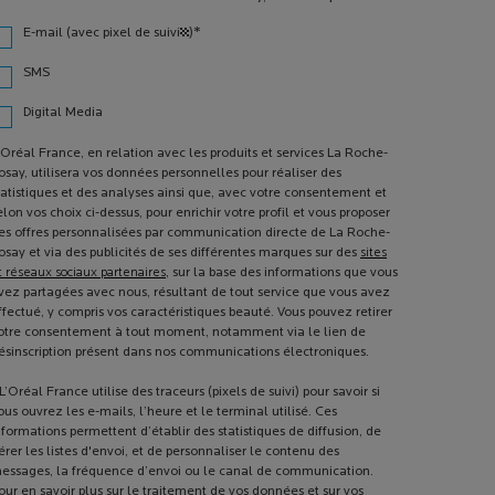
*
E-mail (avec pixel de suivi¹)
SMS
Digital Media
'Oréal France, en relation avec les produits et services La Roche-
osay, utilisera vos données personnelles pour réaliser des
tatistiques et des analyses ainsi que, avec votre consentement et
elon vos choix ci-dessus, pour enrichir votre profil et vous proposer
es offres personnalisées par communication directe de La Roche-
osay et via des publicités de ses différentes marques sur des
sites
t réseaux sociaux partenaires
, sur la base des informations que vous
vez partagées avec nous, résultant de tout service que vous avez
ffectué, y compris vos caractéristiques beauté. Vous pouvez retirer
otre consentement à tout moment, notamment via le lien de
ésinscription présent dans nos communications électroniques.
L’Oréal France utilise des traceurs (pixels de suivi) pour savoir si
ous ouvrez les e-mails, l’heure et le terminal utilisé. Ces
nformations permettent d’établir des statistiques de diffusion, de
érer les listes d'envoi, et de personnaliser le contenu des
essages, la fréquence d’envoi ou le canal de communication.
our en savoir plus sur le traitement de vos données et sur vos