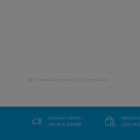
SEE STORES INVOLVED IN LOYALTY PROGRAM
Livraison offerte
Retours 
dès 45 € d'achat
sous 14 j