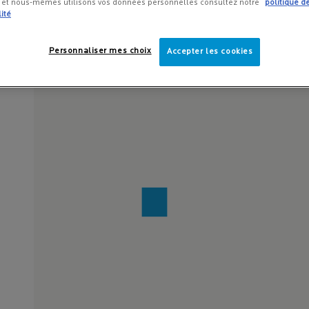
s et nous-mêmes utilisons vos données personnelles consultez notre
politique d
ité
e
Personnaliser mes choix
Accepter les cookies