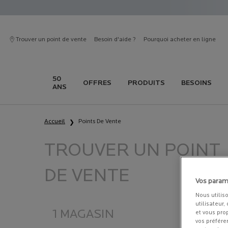
Trouver un point de vente
Besoin d'aide ?
Pourquoi acheter en ligne
50
OFFRES
PRODUITS
BESOINS
ANS
Contenu principal
Accueil
Points De Vente
TROUVER UN POINT
DE VENTE
Vos param
Nous utilis
utilisateur,
1 MAGASIN
et vous pro
vos préfére