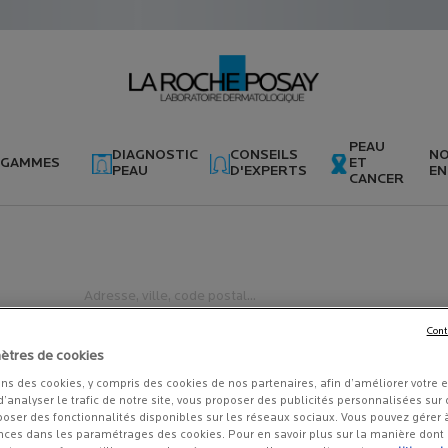
PEAU
DIAGNOSTIC
CONSEILS
N
GAMMES
ET
PEAU
D'EXPERTS
EN
CANCER
Type and press the down arrow to browse available matches
Adresse, ville, code postal...
Cont
Geolocate me
ètres de cookies
ons des cookies, y compris des cookies de nos partenaires, afin d’améliorer votre 
 d’analyser le trafic de notre site, vous proposer des publicités personnalisées sur d
poser des fonctionnalités disponibles sur les réseaux sociaux. Vous pouvez gérer
nces dans les paramétrages des cookies. Pour en savoir plus sur la manière dont