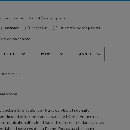
(*)
es champs avec une astérisque
sont obligatoires
Madame
Monsieur
Je préfère ne pas préciser
slettersignup.title.legend
ate de naissance
otre e-mail
*
éléphone
e déclare être âgé(e) de 16 ans ou plus et souhaite
énéficier d’offres personnalisées de L’Oréal France par
ommunication directe et/ou indirecte, en relation avec les
roduits et services de La Roche-Posay, au choix par :