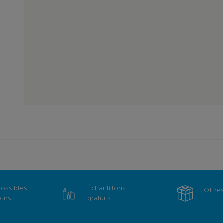
possibles
Échantillons
Offre
ours
gratuits