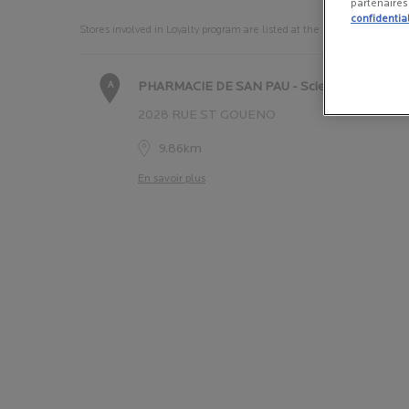
partenaire
confidential
Stores involved in Loyalty program are listed at the bottom of this pag
A
PHARMACIE DE SAN PAU - Science MD
2028 RUE ST GOUENO
9.86km
En savoir plus