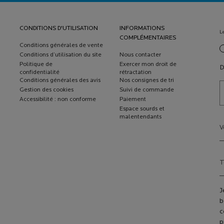
CONDITIONS D'UTILISATION
INFORMATIONS
L
COMPLÉMENTAIRES
Conditions générales de vente
new
Conditions d’utilisation du site
Nous contacter
Politique de
Exercer mon droit de
D
confidentialité
rétractation
Conditions générales des avis
Nos consignes de tri
Gestion des cookies
Suivi de commande
Accessibilité : non conforme
Paiement
Espace sourds et
malentendants
V
T
J
b
c
p