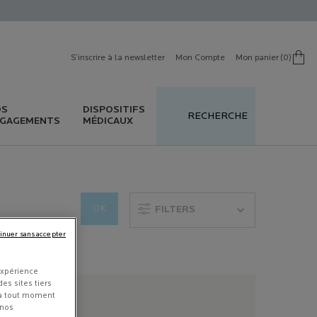
S’inscrire à la newsletter
Mon Compte
Mon panier
0
0 produit in cart
OS
DISPOSITIFS
RECHERCHE
GAGEMENTS
MÉDICAUX
OK
FILTERS
inuer sans accepter
expérience
es sites tiers
 à tout moment
 nos