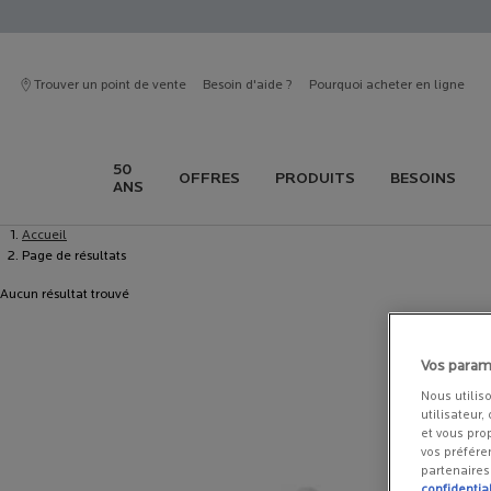
Trouver un point de vente
Besoin d'aide ?
Pourquoi acheter en ligne
50
OFFRES
PRODUITS
BESOINS
ANS
Contenu principal
Accueil
Page de résultats
Aucun résultat trouvé
Vos param
Nous utilis
utilisateur,
et vous pro
vos préfére
partenaire
confidential