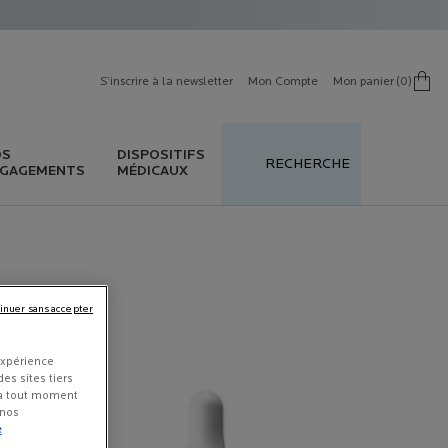
S’inscrire à la newsletter
Mon Compte
Mon panier
0
0 produit in cart
OS
DISPOSITIFS
RECHERCHE
GAGEMENTS
MÉDICAUX
inuer sans accepter
expérience
es sites tiers
 à tout moment
 nos
e