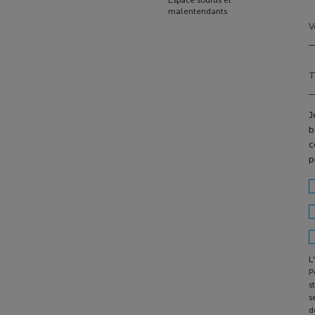
Espace sourds et
malentendants
V
T
J
b
c
p
L
P
s
s
d