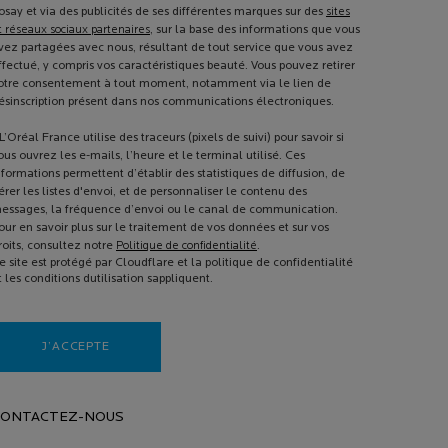
osay et via des publicités de ses différentes marques sur des
sites
t réseaux sociaux partenaires
, sur la base des informations que vous
vez partagées avec nous, résultant de tout service que vous avez
ffectué, y compris vos caractéristiques beauté. Vous pouvez retirer
otre consentement à tout moment, notamment via le lien de
ésinscription présent dans nos communications électroniques.
L’Oréal France utilise des traceurs (pixels de suivi) pour savoir si
ous ouvrez les e-mails, l’heure et le terminal utilisé. Ces
nformations permettent d’établir des statistiques de diffusion, de
érer les listes d'envoi, et de personnaliser le contenu des
essages, la fréquence d’envoi ou le canal de communication.
our en savoir plus sur le traitement de vos données et sur vos
roits, consultez notre
Politique de confidentialité
.
e site est protégé par Cloudflare et la politique de confidentialité
t les conditions dutilisation sappliquent.
J’ACCEPTE
CONTACTEZ-NOUS