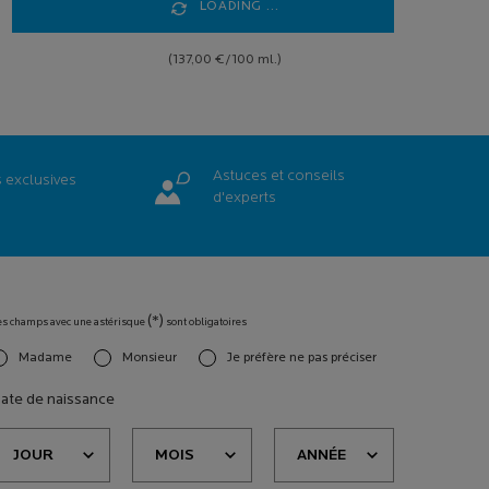
LOADING ...
(137,00 €/100 ml.)
Astuces et conseils
s
exclusives
d'experts
(*)
es champs avec une astérisque
sont obligatoires
Madame
Monsieur
Je préfère ne pas préciser
slettersignup.title.legend
ate de naissance