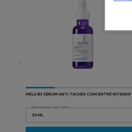
MELA B3 SÉRUM ANTI-TACHES CONCENTRÉ INTENSIF
Sélectionner une Taille