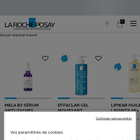
0
Trouver
Mon
0 produit in c
un
panier
point
Contenu principal
Aucun résultat trouvé
de
vente
MELA B3 SÉRUM
EFFACLAR GEL
LIPIKAR HUIL
ANTI-TACHES
MOUSSANT
LAVANTE AP+
CONCENTRÉ
PURIFIANT
DE DOUCHE
Continuer sans accepter
Sélectionner une Taille
Sélectionner une Taille
Sélectionner 
INTENSIF
NETTOYANT PEAU
GRASSE
Vos paramètres de cookies