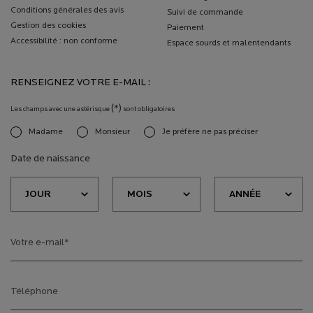
Conditions générales des avis
Suivi de commande
Gestion des cookies
Paiement
Accessibilité : non conforme
Espace sourds et malentendants
RENSEIGNEZ VOTRE E-MAIL :
(*)
Les champs avec une astérisque
sont obligatoires
Madame
Monsieur
Je préfère ne pas préciser
newslettersignup.title.legend
Date de naissance
Votre e-mail
*
Téléphone