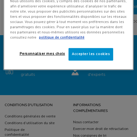
Nous utilisons des cookies, y compris des cookies de nos partenaires,
afin d’améliorer votre expérience utilisateur, d’analyser le trafic de
LOADING ...
LOADING ...
LOADIN
notre site, vous proposer des publicités personnalisées sur des sites
tiers et vous proposer des fonctionnalités disponibles sur les réseaux
(153,00 €/100 ml.)
(4,03 €/100 ml.)
(4,33 €/100
sociaux. Vous pouvez gérer à tout moment vos préférences dans les
paramétrages des cookies. Pour en savoir plus sur la manière dont
nos partenaires et nous-mêmes utilisons vos données personnelles
consultez notre
politique de confidentialité
Offres
Livraison offerte
Personnaliser mes choix
Accepter les cookies
exclusives
dès 45 € d'achat
Échantillons
Astuces et conseils
gratuits
d'experts
Navigation de bas de page
CONDITIONS D'UTILISATION
INFORMATIONS
COMPLÉMENTAIRES
Conditions générales de vente
Nous contacter
Conditions d’utilisation du site
Exercer mon droit de rétractation
Politique de
confidentialité
Nos consignes de tri