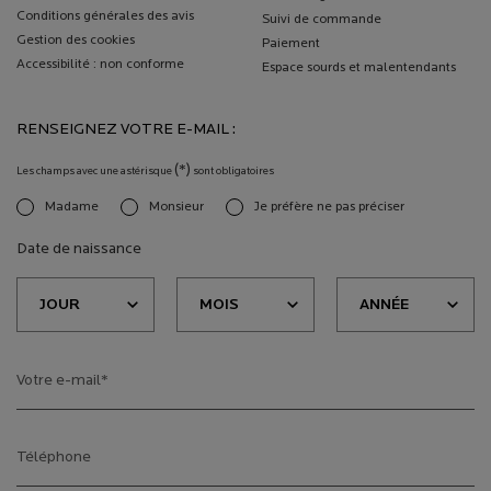
Conditions générales des avis
Suivi de commande
Gestion des cookies
Paiement
Accessibilité : non conforme
Espace sourds et malentendants
RENSEIGNEZ VOTRE E-MAIL :
(*)
Les champs avec une astérisque
sont obligatoires
Madame
Monsieur
Je préfère ne pas préciser
newslettersignup.title.legend
Date de naissance
Votre e-mail
*
Téléphone