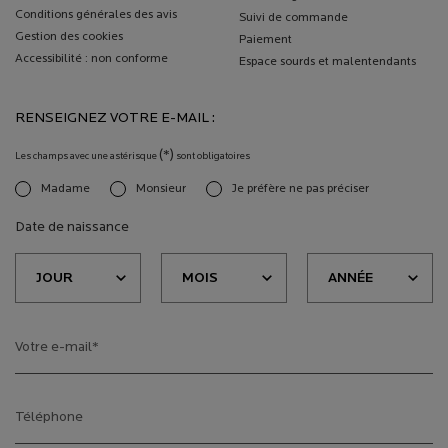
Conditions générales des avis
Suivi de commande
Gestion des cookies
Paiement
Accessibilité : non conforme
Espace sourds et malentendants
RENSEIGNEZ VOTRE E-MAIL :
(*)
Les champs avec une astérisque
sont obligatoires
Madame
Monsieur
Je préfère ne pas préciser
newslettersignup.title.legend
Date de naissance
Votre e-mail
*
Téléphone