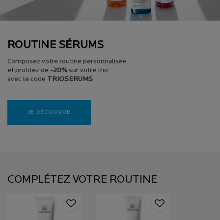
ROUTINE SÉRUMS
Composez votre routine personnalisée
et profitez de
-20%
sur votre trio
avec le code
TRIOSERUMS
JE DÉCOUVRE
PDP Section Routine (Product Set) - Fonctionne uniquement si le produit fait partie
PDP Slot 2 Section (Caroussel Produit Recommandation Einstein)
COMPLÉTEZ VOTRE ROUTINE