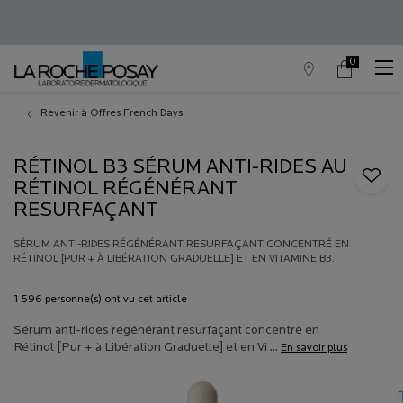
0
Trouver
Mon
0 produit in c
un
panier
point
Contenu principal
de
Revenir à Offres French Days
vente
RÉTINOL B3 SÉRUM ANTI-RIDES AU
RÉTINOL RÉGÉNÉRANT
RESURFAÇANT
SÉRUM ANTI-RIDES RÉGÉNÉRANT RESURFAÇANT CONCENTRÉ EN
RÉTINOL [PUR + À LIBÉRATION GRADUELLE] ET EN VITAMINE B3.
1 596 personne(s) ont vu cet article
Sérum anti-rides régénérant resurfaçant concentré en
Rétinol [Pur + à Libération Graduelle] et en Vi ...
En savoir plus