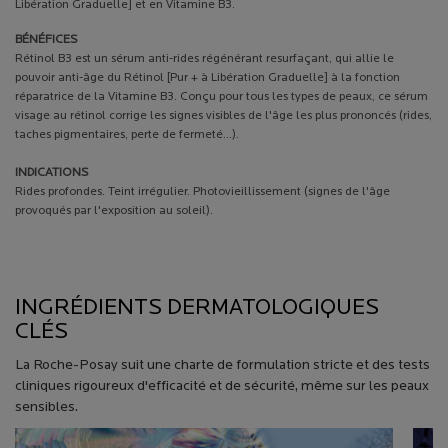
Libération Graduelle] et en Vitamine B3.
BÉNÉFICES
Rétinol B3 est un sérum anti-rides régénérant resurfaçant, qui allie le
pouvoir anti-âge du Rétinol [Pur + à Libération Graduelle] à la fonction
réparatrice de la Vitamine B3. Conçu pour tous les types de peaux, ce sérum
visage au rétinol corrige les signes visibles de l'âge les plus prononcés (rides,
taches pigmentaires, perte de fermeté...).
INDICATIONS
Rides profondes. Teint irrégulier. Photovieillissement (signes de l'âge
provoqués par l'exposition au soleil).
PDP Product description section
INGRÉDIENTS DERMATOLOGIQUES CLÉS
INGRÉDIENTS DERMATOLOGIQUES
CLÉS
La Roche-Posay suit une charte de formulation stricte et des tests
cliniques rigoureux d'efficacité et de sécurité, même sur les peaux
sensibles.