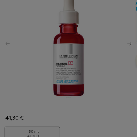
41,30 €
One taille only
30 ml
41,30 €