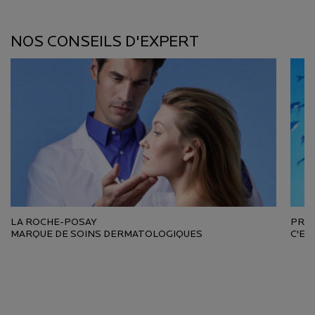
Nos conseils d'expert
NOS CONSEILS D'EXPERT
LA ROCHE-POSAY
PREN
MARQUE DE SOINS DERMATOLOGIQUES
C'ES
PDP Reviews