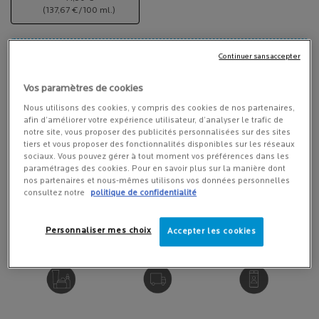
Sélectionné
, 1 of 1
(137,67 €/100 ml.)
LIVRAISON OFFERTE DÈS 45 € D'ACHAT
Continuer sans accepter
Quantité
Vos paramètres de cookies
−
+
LOADING ...
Nous utilisons des cookies, y compris des cookies de nos partenaires,
afin d’améliorer votre expérience utilisateur, d’analyser le trafic de
notre site, vous proposer des publicités personnalisées sur des sites
tiers et vous proposer des fonctionnalités disponibles sur les réseaux
MODE DE PAIEMENT 100% SÉCURISÉ
sociaux. Vous pouvez gérer à tout moment vos préférences dans les
paramétrages des cookies. Pour en savoir plus sur la manière dont
nos partenaires et nous-mêmes utilisons vos données personnelles
consultez notre
politique de confidentialité
POURQUOI ACHETER EN LIGNE?
Personnaliser mes choix
Accepter les cookies
RECOMMANDÉ PAR ​
LIVRAISON OFFERTE​
DIAGNOSTIC ​