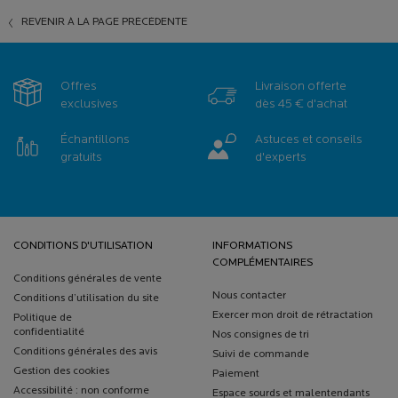
REVENIR À LA PAGE PRÉCÉDENTE
Offres
Livraison offerte
exclusives
dès 45 € d'achat
Échantillons
Astuces et conseils
gratuits
d'experts
Navigation de bas de page
CONDITIONS D'UTILISATION
INFORMATIONS
COMPLÉMENTAIRES
Conditions générales de vente
Nous contacter
Conditions d’utilisation du site
Exercer mon droit de rétractation
Politique de
confidentialité
Nos consignes de tri
Conditions générales des avis
Suivi de commande
Gestion des cookies
Paiement
Accessibilité : non conforme
Espace sourds et malentendants