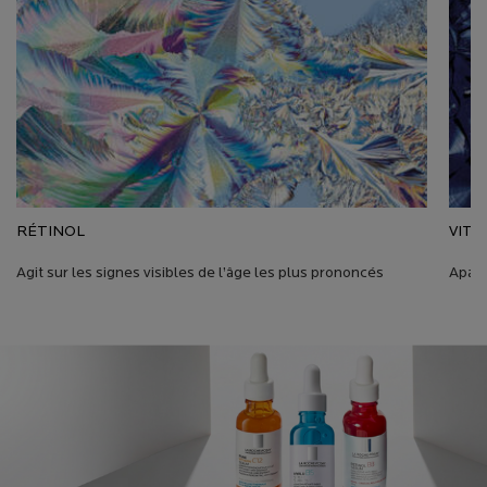
RÉTINOL
VITA
Agit sur les signes visibles de l’âge les plus prononcés
Apais
pdphero-Banner-Kit-Serums