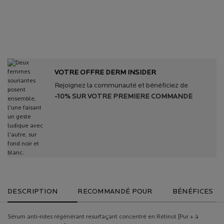
DES
DÈS 45€
PEAU
DERMATOLOGUES
OFFERT​
VOTRE OFFRE DERM INSIDER
Rejoignez la communauté et bénéficiez de
-10% SUR VOTRE PREMIERE COMMANDE
PDP Tabs
DESCRIPTION
RECOMMANDÉ POUR
BÉNÉFICES
Sérum anti-rides régénérant resurfaçant concentré en Rétinol [Pur + à