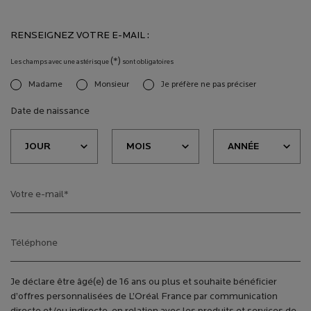
RENSEIGNEZ VOTRE E-MAIL :
(*)
Les champs avec une astérisque
sont obligatoires
Madame
Monsieur
Je préfère ne pas préciser
newslettersignup.title.legend
Date de naissance
Votre e-mail
*
Téléphone
Je déclare être âgé(e) de 16 ans ou plus et souhaite bénéficier
d’offres personnalisées de L’Oréal France par communication