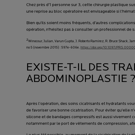
Chez près d’1 personne sur 3, cette chirurgie plastique s
une reprise au bloc opératoire est envisageable si l’héma
Bien qu’ils soient moins fréquents, d’autres complication
opération, n'hésitez pas à consulter un professionnel de s
2
Winocour, Julian, Varun Gupta, J. Roberto Ramirez, R. Bruce Shack, Jame
no 5 (novembre 2015) : 597e-606e.
https://doi.org/10.1097/PRS.0
EXISTE-T-IL DES TR
ABDOMINOPLASTIE 
Après l’opération, des soins cicatrisants et hydratants vo
de favoriser une bonne cicatrisation. Pour éviter qu’elle n
silicone et de bandages compressifs est aussi vivement c
notamment par le port de vêtements de compression, afin