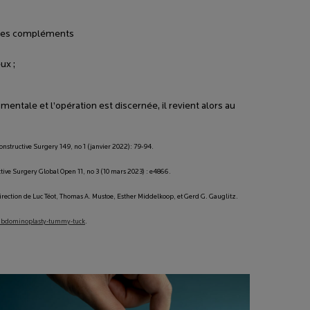
t les compléments
ux ;
mentale et l’opération est discernée, il revient alors au
nstructive Surgery 149, no 1 (janvier 2022): 79-94.
ive Surgery Global Open 11, no 3 (10 mars 2023) : e4866.
ection de Luc Téot, Thomas A. Mustoe, Esther Middelkoop, et Gerd G. Gauglitz.
s/abdominoplasty-tummy-tuck
.