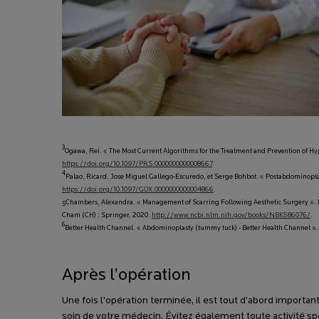
3
Ogawa, Rei. « The Most Current Algorithms for the Treatment and Prevention of Hyp
https://doi.org/10.1097/PRS.0000000000008667
.​
4
Palao, Ricard, Jose Miguel Gallego-Escuredo, et Serge Bohbot. « Postabdominoplas
https://doi.org/10.1097/GOX.0000000000004866
.
Chambers, Alexandra. « Management of Scarring Following Aesthetic Surgery ». D
5
Cham (CH) : Springer, 2020.
http://www.ncbi.nlm.nih.gov/books/NBK586076/
.​
6
Better Health Channel. « Abdominoplasty (tummy tuck) - Better Health Channel »
Après l’opération
Une fois l’opération terminée, il est tout d’abord import
soin de votre médecin. Évitez également toute activité spo