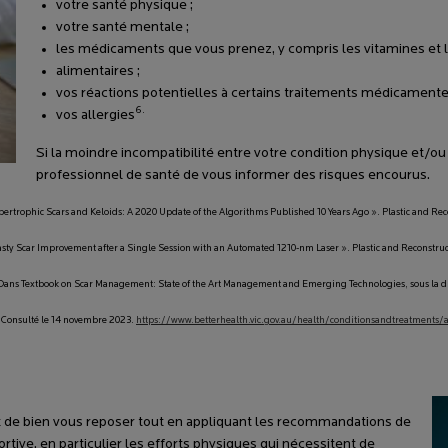
votre santé physique ;
votre santé mentale ;
les médicaments que vous prenez, y compris les vitamines e
alimentaires ;
vos réactions potentielles à certains traitements médicamente
6.
vos allergies
Si la moindre incompatibilité entre votre condition physique et/ou 
professionnel de santé de vous informer des risques encourus.
ertrophic Scars and Keloids: A 2020 Update of the Algorithms Published 10 Years Ago ». Plastic and Reco
ty Scar Improvement after a Single Session with an Automated 1210-nm Laser ». Plastic and Reconstruct
ans Textbook on Scar Management: State of the Art Management and Emerging Technologies, sous la dir
. Consulté le 14 novembre 2023.
https://www.betterhealth.vic.gov.au/health/conditionsandtreatment
ant de bien vous reposer tout en appliquant les recommandations de
rtive, en particulier les efforts physiques qui nécessitent de