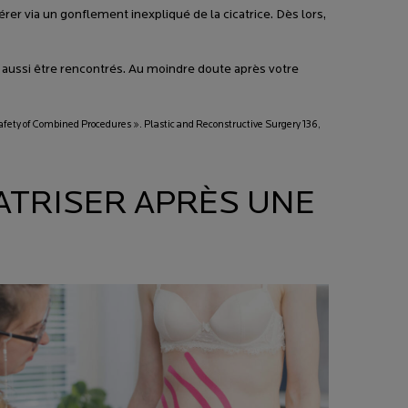
rer via un gonflement inexpliqué de la cicatrice. Dès lors,
t aussi être rencontrés. Au moindre doute après votre
afety of Combined Procedures ». Plastic and Reconstructive Surgery 136,
CATRISER APRÈS UNE