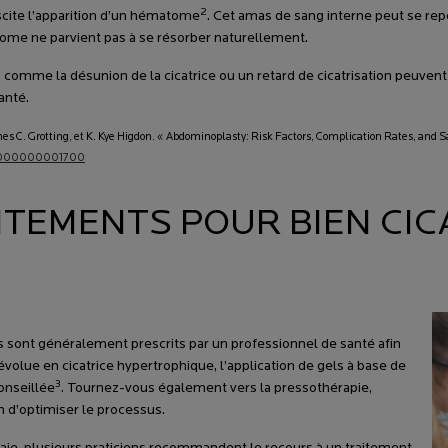
2
uscite l’apparition d’un hématome
. Cet amas de sang interne peut se repé
tome ne parvient pas à se résorber naturellement.
s comme la désunion de la cicatrice ou un retard de cicatrisation peuven
anté.
s C. Grotting, et K. Kye Higdon. « Abdominoplasty: Risk Factors, Complication Rates, and S
000000000001700
AITEMENTS POUR BIEN CI
?
us sont généralement prescrits par un professionnel de santé afin
’évolue en cicatrice hypertrophique, l’application de gels à base de
3
onseillée
. Tournez-vous également vers la pressothérapie,
 d’optimiser le processus.