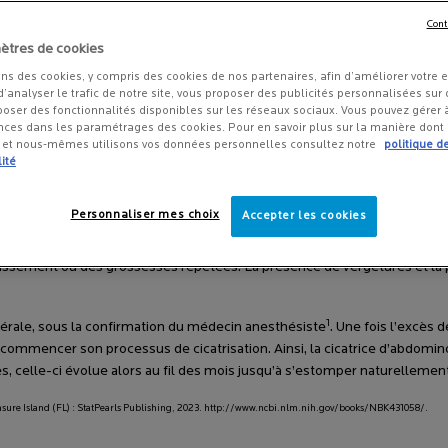
tion inévitable d’une cicatrice souvent inesthétique, voire
Cont
s plusieurs conseils pour savoir comment bien traiter votre
ètres de cookies
ons des cookies, y compris des cookies de nos partenaires, afin d’améliorer votre 
 d’analyser le trafic de notre site, vous proposer des publicités personnalisées sur d
poser des fonctionnalités disponibles sur les réseaux sociaux. Vous pouvez gérer
nces dans les paramétrages des cookies. Pour en savoir plus sur la manière dont
s et nous-mêmes utilisons vos données personnelles consultez notre
politique d
UNE CICATRICE D’ABDOM
ité
Personnaliser mes choix
Accepter les cookies
ention chirurgicale du même nom terminée. En effet, une plastie abdomin
 régulièrement envisagée chez les personnes souffrant d’une peau disten
sement ou des grossesses répétées. La présence de vergetures et la per
1
nérale, sous la confirmation du médecin anesthésiste
. Une fois l’excès d
commencer son processus de cicatrisation. Ainsi, la cicatrice d’abdominop
es, celle-ci évolue alors au fil des mois jusqu’à s’estomper naturellement
easure Island (FL) : StatPearls Publishing, 2023. http://www.ncbi.nlm.nih.gov/books/NBK431058/.