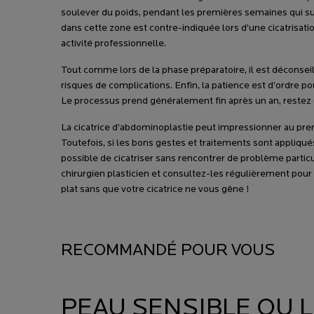
soulever du poids, pendant les premières semaines qui suiv
dans cette zone est contre-indiquée lors d’une cicatrisa
activité professionnelle.
Tout comme lors de la phase préparatoire, il est déconseil
risques de complications. Enfin, la patience est d’ordre po
Le processus prend généralement fin après un an, restez d
La cicatrice d’abdominoplastie peut impressionner au prem
Toutefois, si les bons gestes et traitements sont appliqué
possible de cicatriser sans rencontrer de problème particu
chirurgien plasticien et consultez-les régulièrement pour 
plat sans que votre cicatrice ne vous gêne !
RECOMMANDÉ POUR VOUS
PEAU SENSIBLE OU 