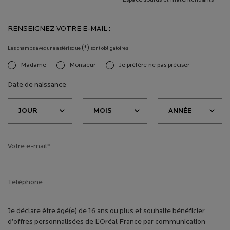
Espace sourds et malentendants
RENSEIGNEZ VOTRE E-MAIL :
(*)
Les champs avec une astérisque
sont obligatoires
Madame
Monsieur
Je préfère ne pas préciser
newslettersignup.title.legend
Date de naissance
Votre e-mail
*
Téléphone
Je déclare être âgé(e) de 16 ans ou plus et souhaite bénéficier
d’offres personnalisées de L’Oréal France par communication