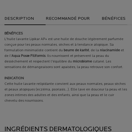
PDP Tabs
DESCRIPTION
RECOMMANDÉ POUR
BÉNÉFICES
BÉNÉFICES
L'huile lavante Lipikar AP+ est une huile de douche légèrement parfumée
conçue pour les peaux normales, sèches et à tendance atopique. Sa
formulation minimaliste contient du
beurre de karité
, de la
niacinamide
et
de l'
Aqua Posæ Filiformis
. Ils nourrissent et préservent la peau du
dessèchement et respectent l'équilibre du
microbiome
cutané. Les
sensations de démangeaisons sont apaisées, la peau retrouve son confort.
INDICATION
Cette huile lavante relipidante convient aux peaux normales, peaux sèches
et peaux atopiques (eczéma, psoriasis...). Elle lave en douceur la peau et les
zones intimes des adultes et des enfants, ainsi que la peau et le cuir
chevelu des nourrissons.
PDP Product description section
INGRÉDIENTS DERMATOLOGIQUES CLÉS
INGRÉDIENTS DERMATOLOGIQUES