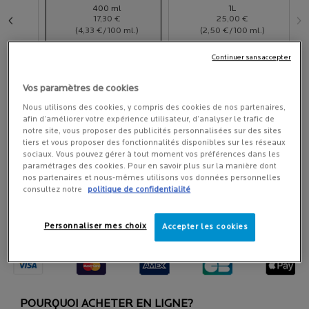
Sélectionner un taille:
E
400 ml
1L
17,30 €
25,00 €
ctionné
 3
Sélectionné
, 2 of 3
Sélectionné
, 3 of 3
ml.)
(4,33 €/100 ml.)
(2,50 €/100 ml.)
Continuer sans accepter
LIVRAISON OFFERTE DÈS 45 € D'ACHAT
Vos paramètres de cookies
Nous utilisons des cookies, y compris des cookies de nos partenaires,
-20%
pour l'achat de la
Routine Corps Peau Sèche Lipikar
afin d’améliorer votre expérience utilisateur, d’analyser le trafic de
avec le code :
ROUTINELIPIKAR
notre site, vous proposer des publicités personnalisées sur des sites
tiers et vous proposer des fonctionnalités disponibles sur les réseaux
sociaux. Vous pouvez gérer à tout moment vos préférences dans les
Quantité
paramétrages des cookies. Pour en savoir plus sur la manière dont
nos partenaires et nous-mêmes utilisons vos données personnelles
−
+
LOADING ...
consultez notre
politique de confidentialité
Personnaliser mes choix
Accepter les cookies
MODE DE PAIEMENT 100% SÉCURISÉ
POURQUOI ACHETER EN LIGNE?