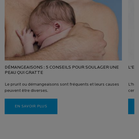
DÉMANGEAISONS : 5 CONSEILS POUR SOULAGER UNE
L'EC
PEAU QUI GRATTE
Le prurit ou démangeaisons sont fréquents et leurs causes
L'heu
peuvent être diverses.
certai
EN SAVOIR PLUS
PDP Reviews