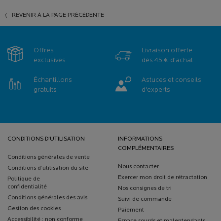
REVENIR À LA PAGE PRÉCÉDENTE
Offres
Livraison offerte
exclusives
dès 45 € d'achat
Échantillons
Astuces et conseils
gratuits
d'experts
Navigation de bas de page
CONDITIONS D'UTILISATION
INFORMATIONS
COMPLÉMENTAIRES
Conditions générales de vente
Nous contacter
Conditions d’utilisation du site
Exercer mon droit de rétractation
Politique de
confidentialité
Nos consignes de tri
Conditions générales des avis
Suivi de commande
Gestion des cookies
Paiement
Accessibilité : non conforme