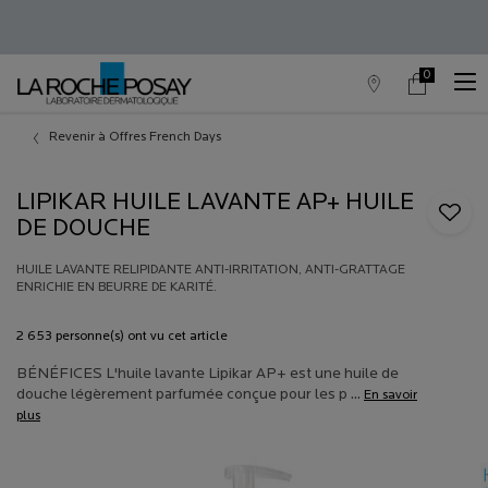
0
Trouver
Mon
0 produit in c
un
panier
point
Contenu principal
de
Revenir à Offres French Days
vente
LIPIKAR HUILE LAVANTE AP+ HUILE
DE DOUCHE
HUILE LAVANTE RELIPIDANTE ANTI-IRRITATION, ANTI-GRATTAGE
ENRICHIE EN BEURRE DE KARITÉ.
2 653 personne(s) ont vu cet article
BÉNÉFICES L'huile lavante Lipikar AP+ est une huile de
douche légèrement parfumée conçue pour les p ...
En savoir
plus