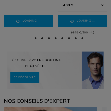
LOADING ...
LOADING ...
(4,48 €/100 ml.)
DÉCOUVREZ
VOTRE ROUTINE
PEAU SÈCHE
JE DÉCOUVRE
Nos conseils d'expert
NOS CONSEILS D'EXPERT