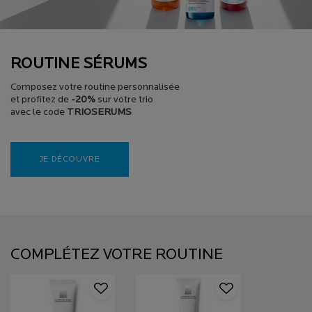
ROUTINE SÉRUMS
Composez votre routine personnalisée
et profitez de
-20%
sur votre trio
avec le code
TRIOSERUMS
JE DÉCOUVRE
PDP Section Routine (Product Set) - Fonctionne uniquement si le produit fait partie
PDP Slot 2 Section (Caroussel Produit Recommandation Einstein)
COMPLÉTEZ VOTRE ROUTINE