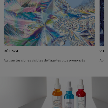
RÉTINOL
VITA
Agit sur les signes visibles de l’âge les plus prononcés
Apais
pdphero-Banner-Kit-Serums