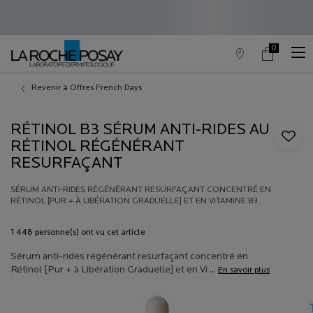
0
Trouver
Mon
0 produit in c
un
panier
point
Contenu principal
de
Revenir à Offres French Days
vente
RÉTINOL B3 SÉRUM ANTI-RIDES AU
RÉTINOL RÉGÉNÉRANT
RESURFAÇANT
SÉRUM ANTI-RIDES RÉGÉNÉRANT RESURFAÇANT CONCENTRÉ EN
RÉTINOL [PUR + À LIBÉRATION GRADUELLE] ET EN VITAMINE B3.
1 448 personne(s) ont vu cet article
Sérum anti-rides régénérant resurfaçant concentré en
Rétinol [Pur + à Libération Graduelle] et en Vi ...
En savoir plus