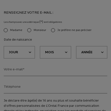
RENSEIGNEZ VOTRE E-MAIL :
(*)
Les champs avec une astérisque
sont obligatoires
Madame
Monsieur
Je préfère ne pas préciser
newslettersignup.title.legend
Date de naissance
Votre e-mail
*
Téléphone
Je déclare être âgé(e) de 16 ans ou plus et souhaite bénéficier
d’offres personnalisées de L’Oréal France par communication