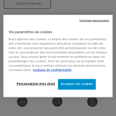
Sélectionné
, 1 of 1
(137,67 €/100 ml.)
LIVRAISON OFFERTE DÈS 45 € D'ACHAT
Continuer sans accepter
Quantité
Vos paramètres de cookies
−
+
LOADING ...
Nous utilisons des cookies, y compris des cookies de nos partenaires,
afin d’améliorer votre expérience utilisateur, d’analyser le trafic de
notre site, vous proposer des publicités personnalisées sur des sites
tiers et vous proposer des fonctionnalités disponibles sur les réseaux
MODE DE PAIEMENT 100% SÉCURISÉ
sociaux. Vous pouvez gérer à tout moment vos préférences dans les
paramétrages des cookies. Pour en savoir plus sur la manière dont
nos partenaires et nous-mêmes utilisons vos données personnelles
consultez notre
politique de confidentialité
POURQUOI ACHETER EN LIGNE?
Personnaliser mes choix
Accepter les cookies
RECOMMANDÉ PAR ​
LIVRAISON OFFERTE​
DIAGNOSTIC ​