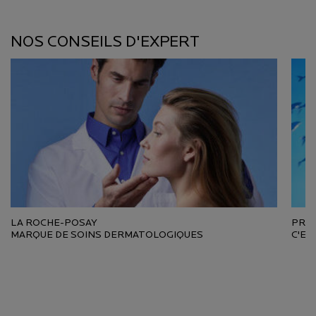
Nos conseils d'expert
NOS CONSEILS D'EXPERT
LA ROCHE-POSAY
PREN
MARQUE DE SOINS DERMATOLOGIQUES
C'ES
PDP Reviews