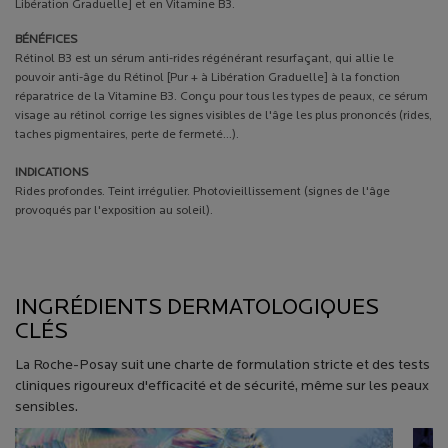
Libération Graduelle] et en Vitamine B3.
BÉNÉFICES
Rétinol B3 est un sérum anti-rides régénérant resurfaçant, qui allie le
pouvoir anti-âge du Rétinol [Pur + à Libération Graduelle] à la fonction
réparatrice de la Vitamine B3. Conçu pour tous les types de peaux, ce sérum
visage au rétinol corrige les signes visibles de l'âge les plus prononcés (rides,
taches pigmentaires, perte de fermeté...).
INDICATIONS
Rides profondes. Teint irrégulier. Photovieillissement (signes de l'âge
provoqués par l'exposition au soleil).
PDP Product description section
INGRÉDIENTS DERMATOLOGIQUES CLÉS
INGRÉDIENTS DERMATOLOGIQUES
CLÉS
La Roche-Posay suit une charte de formulation stricte et des tests
cliniques rigoureux d'efficacité et de sécurité, même sur les peaux
sensibles.