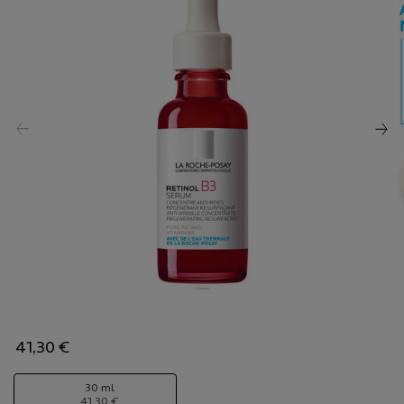
41,30 €
One taille only
30 ml
41,30 €