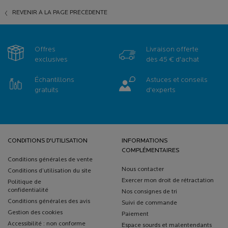
REVENIR À LA PAGE PRÉCÉDENTE
Offres
Livraison offerte
exclusives
dès 45 € d'achat
Échantillons
Astuces et conseils
gratuits
d'experts
Navigation de bas de page
CONDITIONS D'UTILISATION
INFORMATIONS
COMPLÉMENTAIRES
Conditions générales de vente
Nous contacter
Conditions d’utilisation du site
Exercer mon droit de rétractation
Politique de
confidentialité
Nos consignes de tri
Conditions générales des avis
Suivi de commande
Gestion des cookies
Paiement
Accessibilité : non conforme
Espace sourds et malentendants