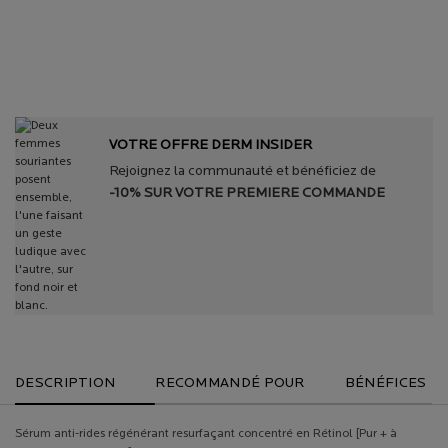
DES
DÈS 45€
PEAU
DERMATOLOGUES
OFFERT​
VOTRE OFFRE DERM INSIDER
Rejoignez la communauté et bénéficiez de
-10% SUR VOTRE PREMIERE COMMANDE
PDP Tabs
DESCRIPTION
RECOMMANDÉ POUR
BÉNÉFICES
Sérum anti-rides régénérant resurfaçant concentré en Rétinol [Pur + à