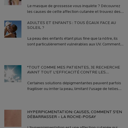
Le masque de grossesse vous inquiète ? Découvrez
les causes de cette affection cutanée et trouvez des
conseils pratiques pour l'atténuer ou la prévenir.
ADULTES ET ENFANTS : TOUS ÉGAUX FACE AU
SOLEIL ?
La peau des enfants étant plus fine que la nôtre, ils
sont particulièrement vulnérables aux UV. Comment
les protéger au mieux ?
Creation Date:
Update Date:
10 mars 2026
"TOUT COMME MES PATIENTES, JE RECHERCHE
AVANT TOUT L'EFFICACITÉ CONTRE LES
DÉFAUTS PIGMENTAIRES, MAIS PAS AU
DÉTRIMENT DE LA TOLÉRANCE"
Certaines solutions dépigmentantes peuvent parfois
fragiliser ou irriter la peau, limitant l'usage de telles
pratiques, notamment pour les peaux sensibles.
Creation Date:
Update Date:
10 mars 2026
HYPERPIGMENTATION: CAUSES, COMMENT S'EN
DÉBARRASSER – LA ROCHE-POSAY
L'hyperpigmentation est une affection cutanée qui