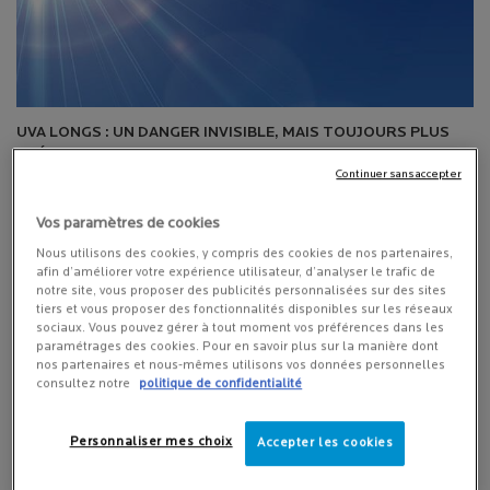
UVA LONGS : UN DANGER INVISIBLE, MAIS TOUJOURS PLUS
PRÉSENT
Continuer sans accepter
Sans nous en rendre compte, nous sommes exposés toute
l'année aux UVA longs : il s'agit d'une exposition passive. Ces
Vos paramètres de cookies
rayons solaires peuvent passer à travers les nuages, les vitres, et
Nous utilisons des cookies, y compris des cookies de nos partenaires,
même l'épiderme et atteindre le derme.
afin d’améliorer votre expérience utilisateur, d’analyser le trafic de
notre site, vous proposer des publicités personnalisées sur des sites
tiers et vous proposer des fonctionnalités disponibles sur les réseaux
Creation Date:
Update Date:
10 mars 2026
sociaux. Vous pouvez gérer à tout moment vos préférences dans les
paramétrages des cookies. Pour en savoir plus sur la manière dont
ANTHELIOS, HAUTE PROTECTION SOLAIRE AU
nos partenaires et nous-mêmes utilisons vos données personnelles
SERVICE DES PEAUX SENSIBLES
consultez notre
politique de confidentialité
La gamme Anthelios offre des produits adaptés aux
peaux sensibles et aux personnes souffrant
Personnaliser mes choix
Accepter les cookies
d'allergies solaires. Nouveau : le gel Anthelios Wet
Skin qui s'applique aussi sur peau mouillée.
Creation Date:
Update Date:
10 mars 2026