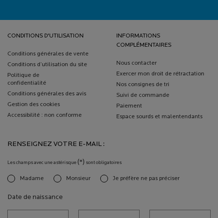
Navigation de bas de page
CONDITIONS D'UTILISATION
INFORMATIONS
COMPLÉMENTAIRES
Conditions générales de vente
Nous contacter
Conditions d’utilisation du site
Exercer mon droit de rétractation
Politique de
confidentialité
Nos consignes de tri
Conditions générales des avis
Suivi de commande
Gestion des cookies
Paiement
Accessibilité : non conforme
Espace sourds et malentendants
RENSEIGNEZ VOTRE E-MAIL :
(*)
Les champs avec une astérisque
sont obligatoires
Madame
Monsieur
Je préfère ne pas préciser
newslettersignup.title.legend
Date de naissance