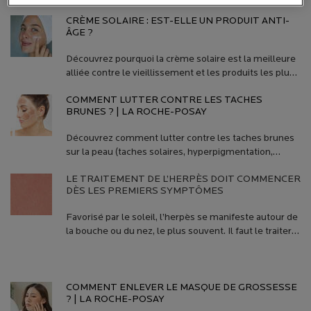
CRÈME SOLAIRE : EST-ELLE UN PRODUIT ANTI-
ÂGE ?
Découvrez pourquoi la crème solaire est la meilleure
alliée contre le vieillissement et les produits les plus
adaptés pour prévenir le vieillissement cutané.
COMMENT LUTTER CONTRE LES TACHES
BRUNES ? | LA ROCHE-POSAY
Découvrez comment lutter contre les taches brunes
sur la peau (taches solaires, hyperpigmentation,
masque de grossesse…) et retrouvez un teint éclatant
LE TRAITEMENT DE L’HERPÈS DOIT COMMENCER
!
DÈS LES PREMIERS SYMPTÔMES
Favorisé par le soleil, l’herpès se manifeste autour de
la bouche ou du nez, le plus souvent. Il faut le traiter
dès les débuts de l’apparition des symptômes et
adopter quelques gestes simples. Les conseils d’un
Creation Date:
Update Date:
10 mars 2026
dermatologue en la matière.
COMMENT ENLEVER LE MASQUE DE GROSSESSE
? | LA ROCHE-POSAY