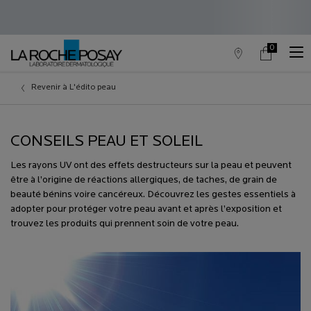
0
Trouver
Mon
0 produit in c
un
panier
point
Contenu principal
de
Revenir à L'édito peau
vente
CONSEILS PEAU ET SOLEIL
Les rayons UV ont des effets destructeurs sur la peau et peuvent
être à l’origine de réactions allergiques, de taches, de grain de
beauté bénins voire cancéreux. Découvrez les gestes essentiels à
adopter pour protéger votre peau avant et après l’exposition et
trouvez les produits qui prennent soin de votre peau.