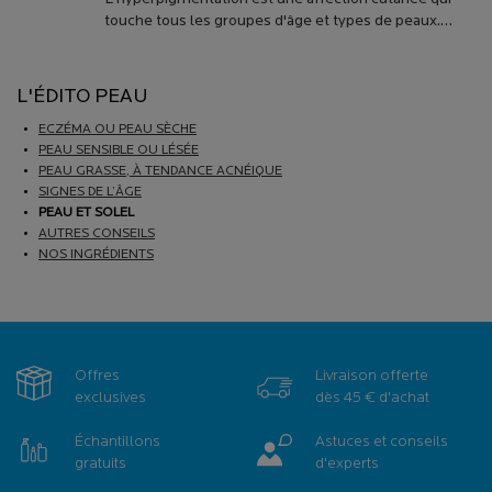
touche tous les groupes d'âge et types de peaux.
Taches pigmentaires, mélasma et taches brunes...
découvrez-en les causes et comment les éliminer.
L'ÉDITO PEAU
ECZÉMA OU PEAU SÈCHE
PEAU SENSIBLE OU LÉSÉE
PEAU GRASSE, À TENDANCE ACNÉIQUE
SIGNES DE L’ÂGE
PEAU ET SOLEL
AUTRES CONSEILS
NOS INGRÉDIENTS
Offres
Livraison offerte
exclusives
dès 45 € d'achat
Échantillons
Astuces et conseils
gratuits
d'experts