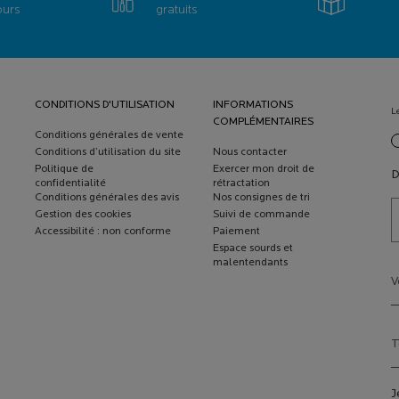
ours
gratuits
CONDITIONS D'UTILISATION
INFORMATIONS
L
COMPLÉMENTAIRES
Conditions générales de vente
new
Conditions d’utilisation du site
Nous contacter
Politique de
Exercer mon droit de
D
confidentialité
rétractation
Conditions générales des avis
Nos consignes de tri
Gestion des cookies
Suivi de commande
Accessibilité : non conforme
Paiement
Espace sourds et
malentendants
V
T
J