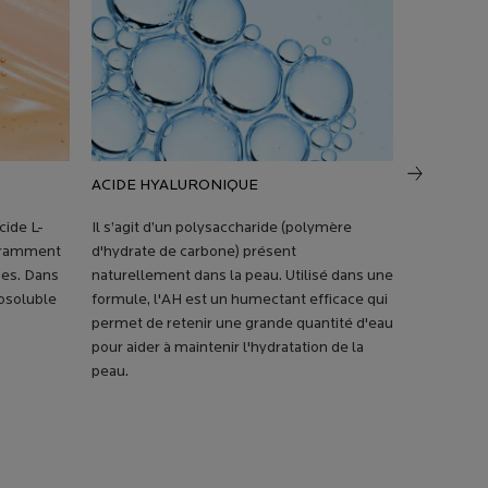
ACIDE HYALURONIQUE
RÉTINOL
ide L-
Il s’agit d’un polysaccharide (polymère
Il s’agit d
ouramment
d'hydrate de carbone) présent
rétinoïqu
es. Dans
naturellement dans la peau. Utilisé dans une
les dermat
rosoluble
formule, l'AH est un humectant efficace qui
favorise l
permet de retenir une grande quantité d'eau
peau et am
pour aider à maintenir l'hydratation de la
des ridules
peau.