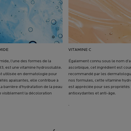
MIDE
VITAMINE C
mide, l’une des formes de la
Également connu sous le nom d’ac
B3, est une vitamine hydrosoluble.
ascorbique, cet ingrédient est c
 utilisée en dermatologie pour
recommandé par les dermatologu
étés apaisantes, elle contribue à
nos formules, cette vitamine hyd
la barrière d’hydratation de la peau
est appréciée pour ses propriétés
 visiblement la décoloration
antioxydantes et anti-âge.
.