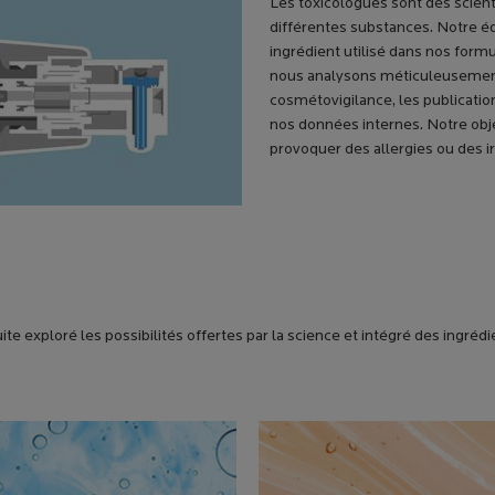
Les toxicologues sont des scienti
différentes substances. Notre éq
ingrédient utilisé dans nos formu
nous analysons méticuleusemen
cosmétovigilance, les publicatio
nos données internes. Notre objec
provoquer des allergies ou des irr
te exploré les possibilités offertes par la science et intégré des ingréd