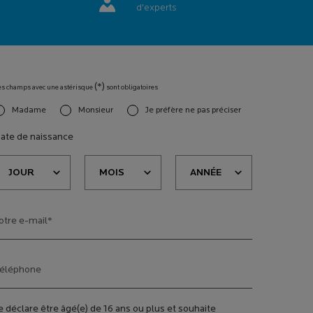
d'experts
(*)
es champs avec une astérisque
sont obligatoires
Madame
Monsieur
Je préfère ne pas préciser
slettersignup.title.legend
ate de naissance
otre e-mail
*
éléphone
e déclare être âgé(e) de 16 ans ou plus et souhaite