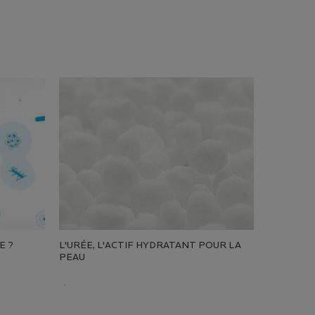
E ?
L'URÉE, L'ACTIF HYDRATANT POUR LA
PEAU
Creation Date:
Update Date:
10 mars 2026