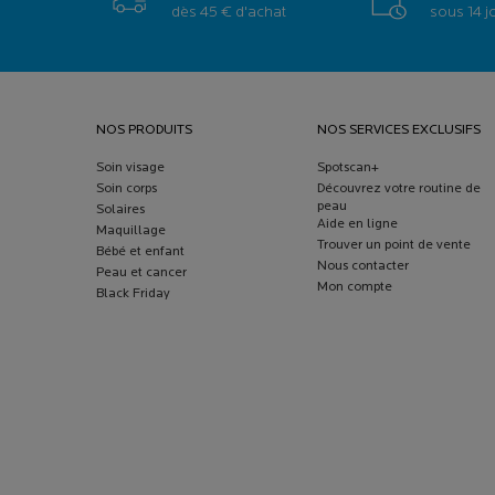
dès 45 € d'achat
sous 14 j
Navigation de bas de page
NOS PRODUITS
NOS SERVICES EXCLUSIFS
Soin visage
Spotscan+
Soin corps
Découvrez votre routine de
peau
Solaires
Aide en ligne
Maquillage
Trouver un point de vente
Bébé et enfant
Nous contacter
Peau et cancer
Mon compte
Black Friday