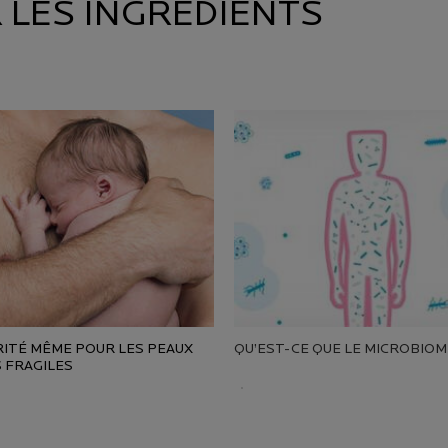
R LES INGRÉDIENTS
RITÉ MÊME POUR LES PEAUX
QU’EST-CE QUE LE MICROBIOM
S FRAGILES
Creation Date:
Update Date:
10 mars 2026