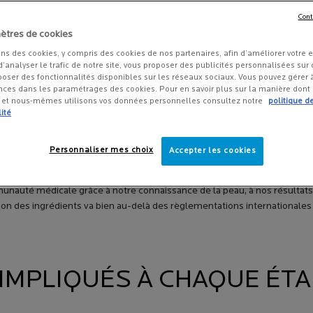
Cont
ètres de cookies
ons des cookies, y compris des cookies de nos partenaires, afin d’améliorer votre 
 d’analyser le trafic de notre site, vous proposer des publicités personnalisées sur d
poser des fonctionnalités disponibles sur les réseaux sociaux. Vous pouvez gérer
nces dans les paramétrages des cookies. Pour en savoir plus sur la manière dont
s et nous-mêmes utilisons vos données personnelles consultez notre
politique d
ité
 FIERS D’ÊTRE LA MARQUE RECOMMANDÉE PAR LE
Personnaliser mes choix
Accepter les cookies
BLES ET FRAGILES.
unauté médicale grâce à notre connaissance de la peau, à nos résultats
 des ingrédients va bien au-delà des règlementations internationales af
IMPLIQUÉS À CHAQUE ÉTA